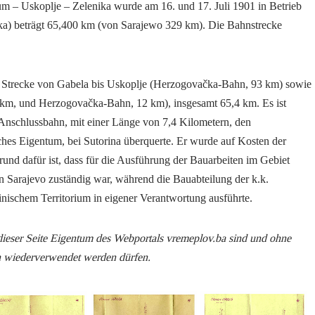
m – Uskoplje – Zelenika wurde am 16. und 17. Juli 1901 in Betrieb
ka) beträgt 65,400 km (von Sarajewo 329 km). Die Bahnstrecke
 Strecke von Gabela bis Uskoplje (Herzogovačka-Bahn, 93 km) sowie
km, und Herzogovačka-Bahn, 12 km), insgesamt 65,4 km. Es ist
Anschlussbahn, mit einer Länge von 7,4 Kilometern, den
hes Eigentum, bei Sutorina überquerte. Er wurde auf Kosten der
nd dafür ist, dass für die Ausführung der Bauarbeiten im Gebiet
 Sarajevo zuständig war, während die Bauabteilung der k.k.
nischem Territorium in eigener Verantwortung ausführte.
 dieser Seite Eigentum des Webportals vremeplov.ba sind und ohne
h wiederverwendet werden dürfen.