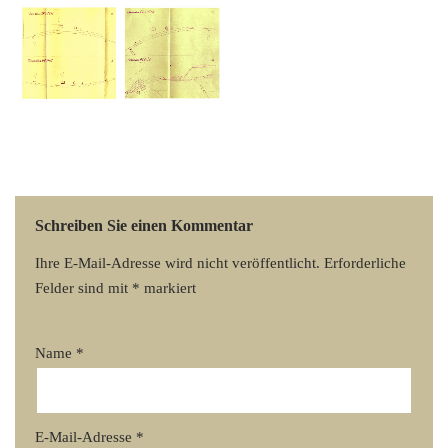
Schreiben Sie einen Kommentar
Ihre E-Mail-Adresse wird nicht veröffentlicht.
Erforderliche
Felder sind mit
*
markiert
Name
*
E-Mail-Adresse
*