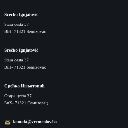
Srećko Ignjatović
Stara cesta 37
BiH- 71321 Semizovac
Srećko Ignjatović
Stara cesta 37
BiH- 71321 Semizovac
Срећко Игњатовић
Cтара цecta 37
БиХ- 71321 Семизовац
kontakt@vremeplov.ba