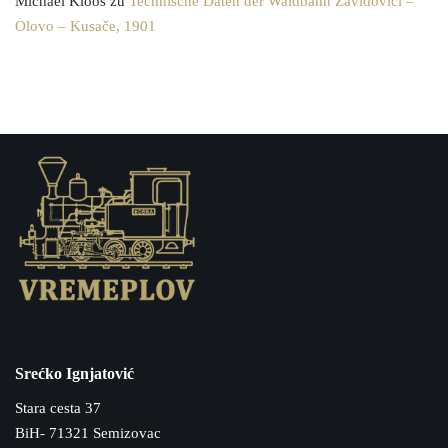
Michael Kloos
zu
Technische Daten der Waldbahn Zavidovići –
Olovo – Kusače, 1901
Srećko Ignjatović
Stara cesta 37
BiH- 71321 Semizovac