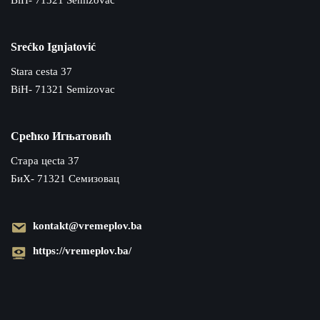
BiH- 71321 Semizovac
Srećko Ignjatović
Stara cesta 37
BiH- 71321 Semizovac
Срећко Игњатовић
Cтара цecta 37
БиХ- 71321 Семизовац
kontakt@vremeplov.ba
https://vremeplov.ba/