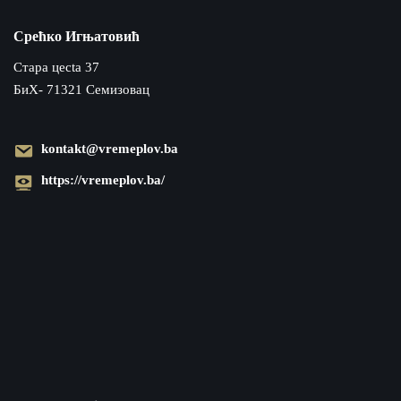
Срећко Игњатовић
Cтара цecta 37
БиХ- 71321 Семизовац
kontakt@vremeplov.ba
https://vremeplov.ba/