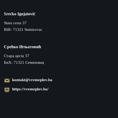
Srećko Ignjatović
Stara cesta 37
BiH- 71321 Semizovac
Срећко Игњатовић
Cтара цecta 37
БиХ- 71321 Семизовац
kontakt@vremeplov.ba
https://vremeplov.ba/