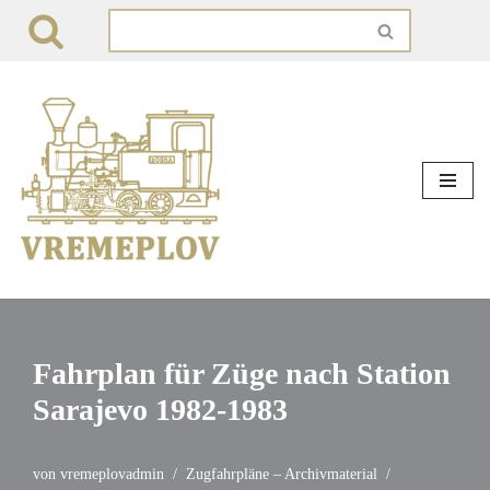
Zum
Inhalt
springen
Fahrplan für Züge nach Station
Sarajevo 1982-1983
von
vremeplovadmin
Zugfahrpläne – Archivmaterial