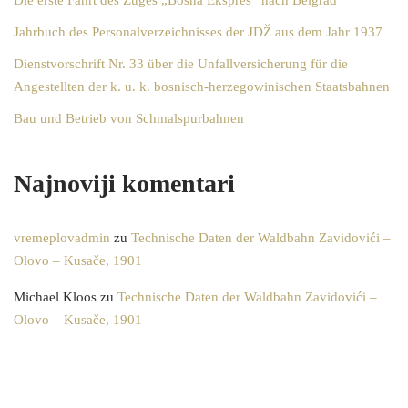
Die erste Fahrt des Zuges „Bosna Ekspres“ nach Belgrad
Jahrbuch des Personalverzeichnisses der JDŽ aus dem Jahr 1937
Dienstvorschrift Nr. 33 über die Unfallversicherung für die
Angestellten der k. u. k. bosnisch-herzegowinischen Staatsbahnen
Bau und Betrieb von Schmalspurbahnen
Najnoviji komentari
vremeplovadmin
zu
Technische Daten der Waldbahn Zavidovići –
Olovo – Kusače, 1901
Michael Kloos
zu
Technische Daten der Waldbahn Zavidovići –
Olovo – Kusače, 1901