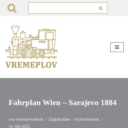
Zum
Inhalt
springen
Fahrplan Wien – Sarajevo 1884
von
vremeplovadmin
Zugfahrpläne – Archivmaterial
14. Juli 2025.