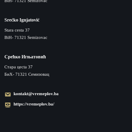
BiH- 71321 Semizovac
Srećko Ignjatović
Stara cesta 37
BiH- 71321 Semizovac
Срећко Игњатовић
Cтара цecta 37
БиХ- 71321 Семизовац
kontakt@vremeplov.ba
https://vremeplov.ba/