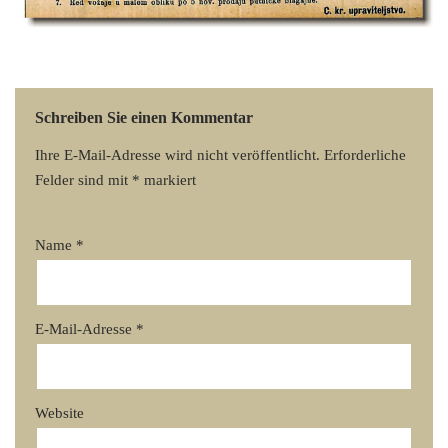
Schreiben Sie einen Kommentar
Ihre E-Mail-Adresse wird nicht veröffentlicht.
Erforderliche
Felder sind mit
*
markiert
Name
*
E-Mail-Adresse
*
Website