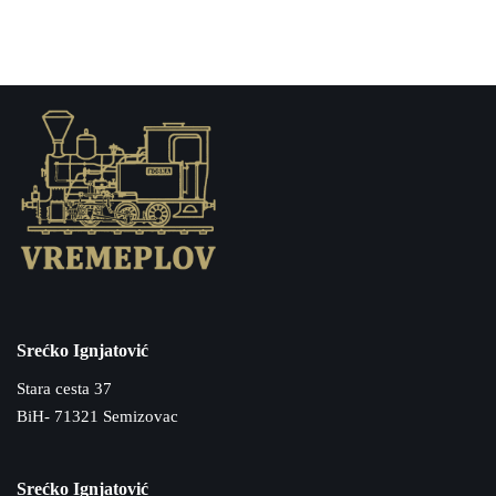
Srećko Ignjatović
Stara cesta 37
BiH- 71321 Semizovac
Srećko Ignjatović