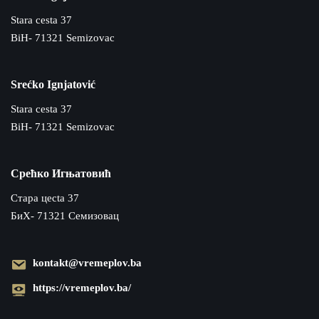
Stara cesta 37
BiH- 71321 Semizovac
Srećko Ignjatović
Stara cesta 37
BiH- 71321 Semizovac
Срећко Игњатовић
Cтара цecta 37
БиХ- 71321 Семизовац
kontakt@vremeplov.ba
https://vremeplov.ba/