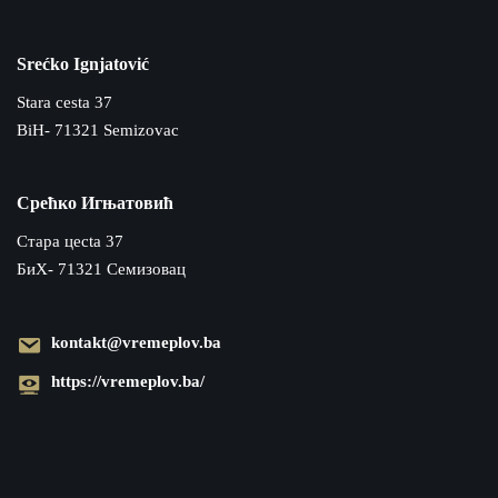
Srećko Ignjatović
Stara cesta 37
BiH- 71321 Semizovac
Срећко Игњатовић
Cтара цecta 37
БиХ- 71321 Семизовац
kontakt@vremeplov.ba
https://vremeplov.ba/