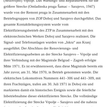
(Strizivojno) Vrpolje. Das Wartungs- und Reparaturwerk für die
größere Strecke (Omladinska pruga Šamac – Sarajevo, 1947)
wurde von der Remont pruga in Zusammenarbeit mit den
Betriebsgruppen von ZOP Doboj und Sarajevo durchgeführt. Das
gesamte Kontaktleitungssystem wurde vom
Elektrifizierungsbetrieb des ZTP in Zusammenarbeit mit den
elektrotechnischen Werken Doboj und Sarajevo realisiert. Die
Signal- und Telefonanlagen wurden von „Iskra“ aus Kranj
ausgeführt. Der Abschluss der Renovierungs- und
Elektrifizierungsarbeiten an der Strecke Sarajevo – Vrpolje und
ihrer Verbindung mit der Magistrale Belgrad – Zagreb erfolgte
Mitte 1971. Es ist erwähnenswert, dass diese Magistrale bereits ein
Jahr zuvor, am 31. Mai 1970, in Betrieb genommen wurde. Die
elektrischen Lokomotiven Nummern 441–306 und 441–309, mit
ihren Frachtzügen, trafen am 30. Juli 1971 in Doboj ein und
markierten damit ein historisches Ereignis sowie die feierliche
Inbetriebnahme dieser elektrifizierten Strecke. Die vollständige
Elektrifizierung der Strecke Vrpolje – Sarajevo und die nahezu