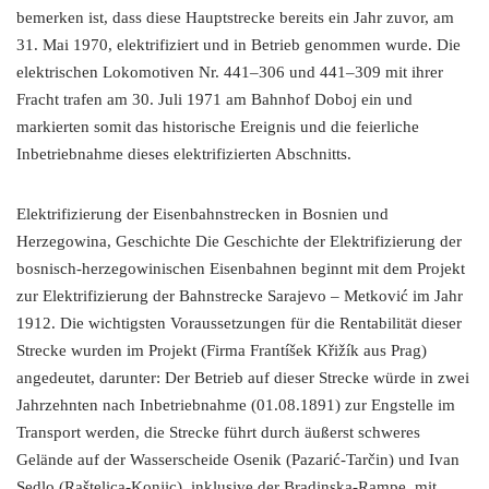
bemerken ist, dass diese Hauptstrecke bereits ein Jahr zuvor, am
31. Mai 1970, elektrifiziert und in Betrieb genommen wurde. Die
elektrischen Lokomotiven Nr. 441–306 und 441–309 mit ihrer
Fracht trafen am 30. Juli 1971 am Bahnhof Doboj ein und
markierten somit das historische Ereignis und die feierliche
Inbetriebnahme dieses elektrifizierten Abschnitts.
Elektrifizierung der Eisenbahnstrecken in Bosnien und
Herzegowina, Geschichte Die Geschichte der Elektrifizierung der
bosnisch-herzegowinischen Eisenbahnen beginnt mit dem Projekt
zur Elektrifizierung der Bahnstrecke Sarajevo – Metković im Jahr
1912. Die wichtigsten Voraussetzungen für die Rentabilität dieser
Strecke wurden im Projekt (Firma Frantíšek Křižík aus Prag)
angedeutet, darunter: Der Betrieb auf dieser Strecke würde in zwei
Jahrzehnten nach Inbetriebnahme (01.08.1891) zur Engstelle im
Transport werden, die Strecke führt durch äußerst schweres
Gelände auf der Wasserscheide Osenik (Pazarić-Tarčin) und Ivan
Sedlo (Raštelica-Konjic), inklusive der Bradinska-Rampe, mit