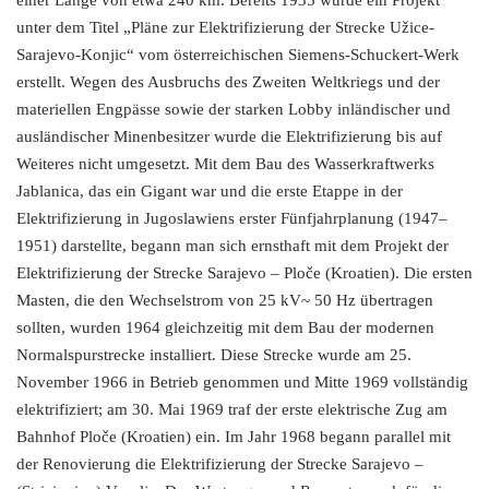
einer Länge von etwa 240 km. Bereits 1935 wurde ein Projekt
unter dem Titel „Pläne zur Elektrifizierung der Strecke Užice-
Sarajevo-Konjic“ vom österreichischen Siemens-Schuckert-Werk
erstellt. Wegen des Ausbruchs des Zweiten Weltkriegs und der
materiellen Engpässe sowie der starken Lobby inländischer und
ausländischer Minenbesitzer wurde die Elektrifizierung bis auf
Weiteres nicht umgesetzt. Mit dem Bau des Wasserkraftwerks
Jablanica, das ein Gigant war und die erste Etappe in der
Elektrifizierung in Jugoslawiens erster Fünfjahrplanung (1947–
1951) darstellte, begann man sich ernsthaft mit dem Projekt der
Elektrifizierung der Strecke Sarajevo – Ploče (Kroatien). Die ersten
Masten, die den Wechselstrom von 25 kV~ 50 Hz übertragen
sollten, wurden 1964 gleichzeitig mit dem Bau der modernen
Normalspurstrecke installiert. Diese Strecke wurde am 25.
November 1966 in Betrieb genommen und Mitte 1969 vollständig
elektrifiziert; am 30. Mai 1969 traf der erste elektrische Zug am
Bahnhof Ploče (Kroatien) ein. Im Jahr 1968 begann parallel mit
der Renovierung die Elektrifizierung der Strecke Sarajevo –