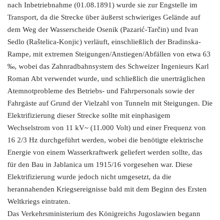
nach Inbetriebnahme (01.08.1891) wurde sie zur Engstelle im
Transport, da die Strecke über äußerst schwieriges Gelände auf
dem Weg der Wasserscheide Osenik (Pazarić-Tarčin) und Ivan
Sedlo (Raštelica-Konjic) verläuft, einschließlich der Bradinska-
Rampe, mit extremen Steigungen/Anstiegen/Abfällen von etwa 63
‰, wobei das Zahnradbahnsystem des Schweizer Ingenieurs Karl
Roman Abt verwendet wurde, und schließlich die unerträglichen
Atemnotprobleme des Betriebs- und Fahrpersonals sowie der
Fahrgäste auf Grund der Vielzahl von Tunneln mit Steigungen. Die
Elektrifizierung dieser Strecke sollte mit einphasigem
Wechselstrom von 11 kV~ (11.000 Volt) und einer Frequenz von
16 2/3 Hz durchgeführt werden, wobei die benötigte elektrische
Energie von einem Wasserkraftwerk geliefert werden sollte, das
für den Bau in Jablanica um 1915/16 vorgesehen war. Diese
Elektrifizierung wurde jedoch nicht umgesetzt, da die
herannahenden Kriegsereignisse bald mit dem Beginn des Ersten
Weltkriegs eintraten.
Das Verkehrsministerium des Königreichs Jugoslawien begann