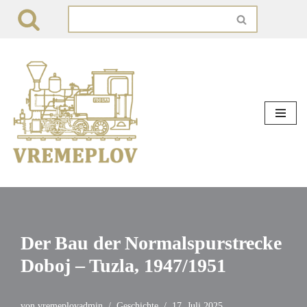
Zum
Inhalt
springen
Der Bau der Normalspurstrecke
Doboj – Tuzla, 1947/1951
von
vremeplovadmin
Geschichte
17. Juli 2025.