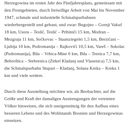
Herzegowina im ersten Jahr des Fünfjahresplans, gemeinsam mit
den Frontgebieten, durch freiwillige Arbeit von Mai bis November
1947, schmale und industrielle Schmalspurbahnen
wiederhergestellt und gebaut, und zwar: Bugojno – Gornji Vakuf
18 km, Usora – Teslić, Teslić – Pribinići 15 km, Modran –
Mezgraja 11 km, Soćkovac – Staatsziegelei 1,5 km, Brezićani –
Ljubija 10 km, Podromanija – Rajkovići 10,5 km, Vareš – Sokolac
(Podromanija), Bila – Vrbica-Mine 6 km, Bila – Trenica 7,7 km,
Bebroštica – Srebrenica (Zirkel Kladanj und Vlasenica) 7,5 km,
die Schmalspurbahn Stupari – Kladanj, Solana Kreka – Kreka 1
km und viele weitere.
Durch diese Ausstellung möchten wir, als Beobachter, auf die
Größe und Kraft der damaligen Anstrengungen der vereinten
Völker hinweisen, die sich uneigennützig für den Aufbau eines
besseren Lebens und des Wohlstands Bosnien und Herzegowinas
einsetzen.