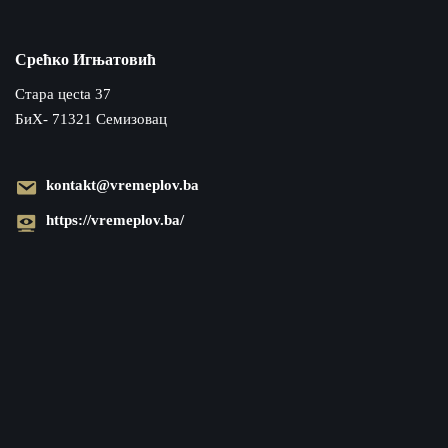
Срећко Игњатовић
Cтара цecta 37
БиХ- 71321 Семизовац
kontakt@vremeplov.ba
https://vremeplov.ba/