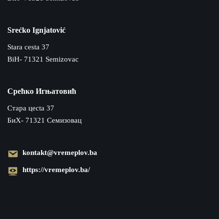
Srećko Ignjatović
Stara cesta 37
BiH- 71321 Semizovac
Срећко Игњатовић
Cтара цecta 37
БиХ- 71321 Семизовац
kontakt@vremeplov.ba
https://vremeplov.ba/