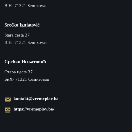
BiH- 71321 Semizovac
Srećko Ignjatović
Stara cesta 37
BiH- 71321 Semizovac
Срећко Игњатовић
Cтара цecta 37
БиХ- 71321 Семизовац
kontakt@vremeplov.ba
https://vremeplov.ba/