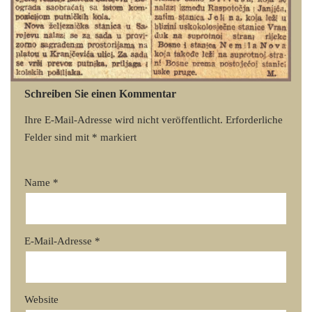
Schreiben Sie einen Kommentar
Ihre E-Mail-Adresse wird nicht veröffentlicht.
Erforderliche
Felder sind mit
*
markiert
Name
*
E-Mail-Adresse
*
Website