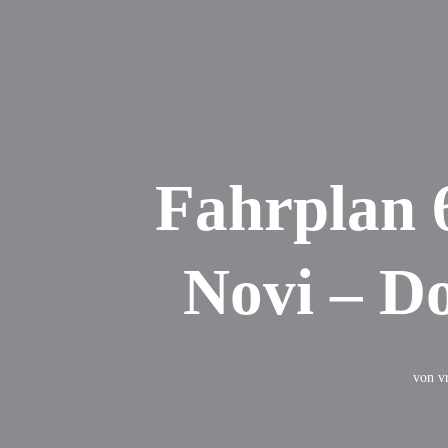
Fahrplan 6
Novi – Do
von
v