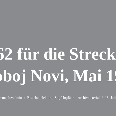
2 für die Strec
boj Novi, Mai 1
remeplovadmin
Eisenbahnlektüre
,
Zugfahrpläne – Archivmaterial
18. Jul