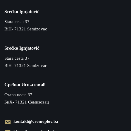
Srećko Ignjatović
Stara cesta 37
BiH- 71321 Semizovac
Srećko Ignjatović
Stara cesta 37
BiH- 71321 Semizovac
Срећко Игњатовић
Cтара цecta 37
БиХ- 71321 Семизовац
kontakt@vremeplov.ba