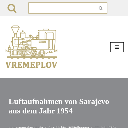
Zum
Inhalt
springen
Luftaufnahmen von Sarajevo
aus dem Jahr 1954
von
vremeplovadmin
Geschichte
,
Mitteilungen
22. Juli 2025.