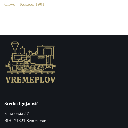
Olovo – Kusače, 1901
Srećko Ignjatović
Stara cesta 37
BiH- 71321 Semizovac