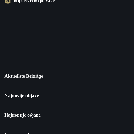
https://vremeplov.ba/
Aktuellste Beiträge
Najnovije objave
Најновије објаве