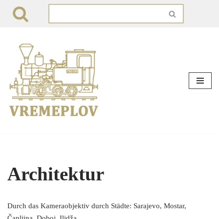
Zum
Inhalt
springen
Architektur
Durch das Kameraobjektiv durch Städte: Sarajevo, Mostar,
Čapljina, Doboj, Ilidža…