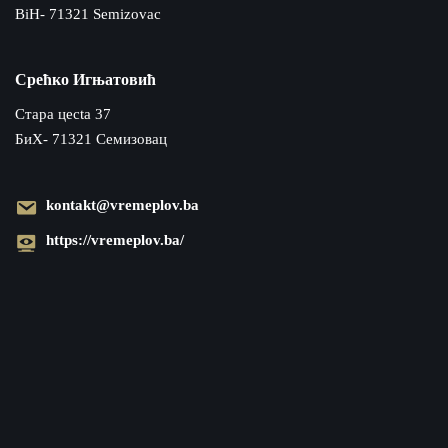
BiH- 71321 Semizovac
Срећко Игњатовић
Cтара цecta 37
БиХ- 71321 Семизовац
kontakt@vremeplov.ba
https://vremeplov.ba/