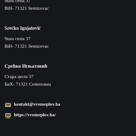
Stara cesta 37
BiH- 71321 Semizovac
Srećko Ignjatović
Stara cesta 37
BiH- 71321 Semizovac
Срећко Игњатовић
Cтара цecta 37
БиХ- 71321 Семизовац
kontakt@vremeplov.ba
https://vremeplov.ba/