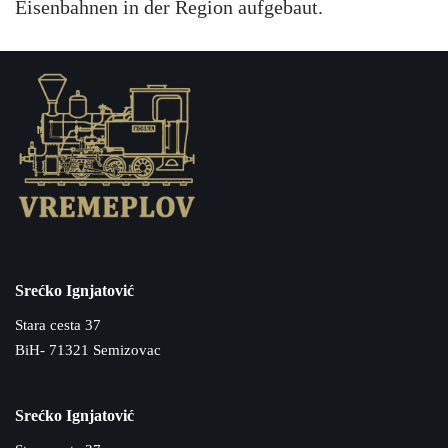
Eisenbahnen in der Region aufgebaut.
Srećko Ignjatović
Stara cesta 37
BiH- 71321 Semizovac
Srećko Ignjatović