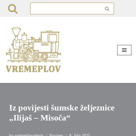
Skip
to
content
Iz povijesti šumske željeznice
„Ilijaš – Misoča“
by
vremeplovadmin
Povijest
8. Jula 2025.