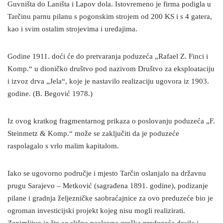
Guvništa do Laništa i Lapov dola. Istovremeno je firma podigla u
Tarčinu parnu pilanu s pogonskim strojem od 200 KS i s 4 gatera,
kao i svim ostalim strojevima i uređajima.
Godine 1911. doći će do pretvaranja poduzeća „Rafael Z. Finci i
Komp.“ u dioničko društvo pod nazivom Društvo za eksploataciju
i izvoz drva „Jela“, koje je nastavilo realizaciju ugovora iz 1903.
godine. (B. Begović 1978.)
Iz ovog kratkog fragmentarnog prikaza o poslovanju poduzeća „F.
Steinmetz & Komp.“ može se zaključiti da je poduzeće
raspolagalo s vrlo malim kapitalom.
Iako se ugovorno područje i mjesto Tarčin oslanjalo na državnu
prugu Sarajevo – Metković (sagrađena 1891. godine), podizanje
pilane i gradnja željezničke saobraćajnice za ovo preduzeće bio je
ogroman investicijski projekt kojeg nisu mogli realizirati.