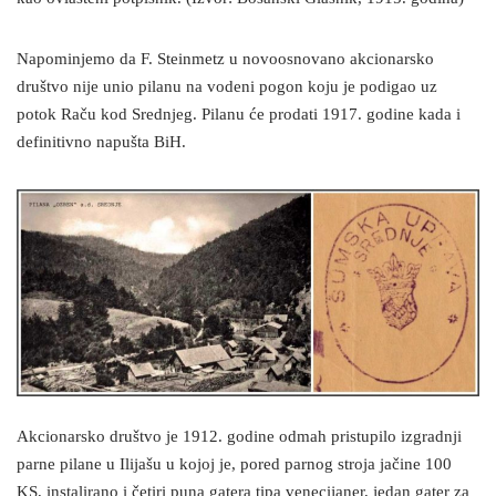
Napominjemo da F. Steinmetz u novoosnovano akcionarsko
društvo nije unio pilanu na vodeni pogon koju je podigao uz
potok Raču kod Srednjeg. Pilanu će prodati 1917. godine kada i
definitivno napušta BiH.
Akcionarsko društvo je 1912. godine odmah pristupilo izgradnji
parne pilane u Ilijašu u kojoj je, pored parnog stroja jačine 100
KS, instalirano i četiri puna gatera tipa venecijaner, jedan gater za