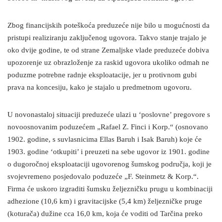
Zbog financijskih poteškoća preduzeće nije bilo u mogućnosti da
pristupi realiziranju zaključenog ugovora. Takvo stanje trajalo je
oko dvije godine, te od strane Zemaljske vlade preduzeće dobiva
upozorenje uz obrazloženje za raskid ugovora ukoliko odmah ne
poduzme potrebne radnje eksploatacije, jer u protivnom gubi
prava na koncesiju, kako je stajalo u predmetnom ugovoru.
U novonastaloj situaciji preduzeće ulazi u ‘poslovne’ pregovore s
novoosnovanim poduzećem „Rafael Z. Finci i Korp.“ (osnovano
1902. godine, s suvlasnicima Ellas Baruh i Isak Baruh) koje će
1903. godine ‘otkupiti’ i preuzeti na sebe ugovor iz 1901. godine
o dugoročnoj eksploataciji ugovorenog šumskog područja, koji je
svojevremeno posjedovalo poduzeće „F. Steinmetz & Korp.“.
Firma će uskoro izgraditi šumsku željezničku prugu u kombinaciji
adhezione (10,6 km) i gravitacijske (5,4 km) željezničke pruge
(koturača) dužine cca 16,0 km, koja će voditi od Tarčina preko