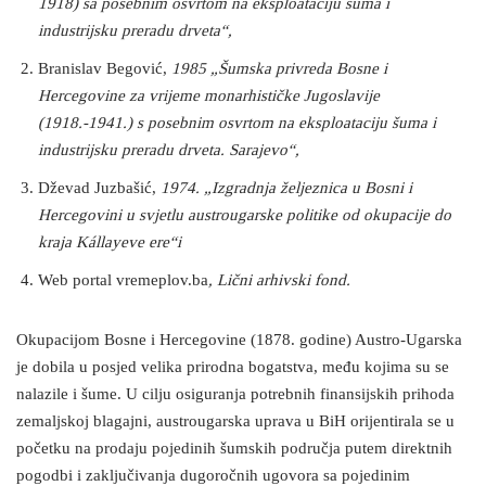
1918) sa posebnim osvrtom na eksploataciju šuma i
industrijsku preradu drveta“,
Branislav Begović,
1985 „Šumska privreda Bosne i
Hercegovine za vrijeme monarhističke Jugoslavije
(1918.-1941.) s posebnim osvrtom na eksploataciju šuma i
industrijsku preradu drveta. Sarajevo“,
Dževad Juzbašić,
1974.
„Izgradnja željeznica u Bosni i
Hercegovini u svjetlu austrougarske politike od okupacije do
kraja Kállayeve ere“i
Web portal vremeplov.ba
, Lični arhivski fond.
Okupacijom Bosne i Hercegovine (1878. godine) Austro-Ugarska
je dobila u posjed velika prirodna bogatstva, među kojima su se
nalazile i šume. U cilju osiguranja potrebnih finansijskih prihoda
zemaljskoj blagajni, austrougarska uprava u BiH orijentirala se u
početku na prodaju pojedinih šumskih područja putem direktnih
pogodbi i zaključivanja dugoročnih ugovora sa pojedinim