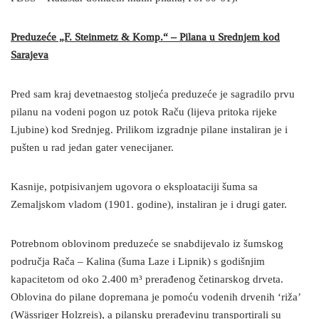
Preduzeće „F. Steinmetz & Komp.“ – Pilana u Srednjem kod
Sarajeva
Pred sam kraj devetnaestog stoljeća preduzeće je sagradilo prvu
pilanu na vodeni pogon uz potok Raču (lijeva pritoka rijeke
Ljubine) kod Srednjeg. Prilikom izgradnje pilane instaliran je i
pušten u rad jedan gater venecijaner.
Kasnije, potpisivanjem ugovora o eksploataciji šuma sa
Zemaljskom vladom (1901. godine), instaliran je i drugi gater.
Potrebnom oblovinom preduzeće se snabdijevalo iz šumskog
područja Rača – Kalina (šuma Laze i Lipnik) s godišnjim
kapacitetom od oko 2.400 m³ prerađenog četinarskog drveta.
Oblovina do pilane dopremana je pomoću vodenih drvenih ‘riža’
(Wässriger Holzreis), a pilansku prerađevinu transportirali su