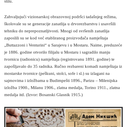
stilu.
Zahvaljujući vizionarskoj obrazovnoj podršci tadašnjeg režima,
školovale su se generacije zanatlija u drvorezbarstvu i usavršili
tehniku ​​do neprepoznatljivosti. Mnogi od svršenih zanatlija
zaposlili su se kod već etabliranog proizvođača namještaja
„Buttazzoni i Venturini“ u Sarajevu i u Mostaru. Naime, preduzeće
je 1886. godine otvorilo filijalu u Mostaru i sagradilo manju
tvornicu (radionicu) namještaja (registrovanu 1891. godine) te
zapošljavalo do 35 radnika. Ručno rezbareni komadi namještaja iz
mostarske tvornice (peškuni, stolci, sofe i sl.) su izlagani na
sajmovima i izložbama u Budimpešti 1896., Parizu – Milenijska
izložba 1900., Milanu 1906., zlatna medalja, Torino 1911., zlatna
medalja itd. (Izvor: Bosanski Glasnik 1915.)