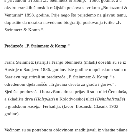
s privatnom tvrtkom „F. Steinmetz & Kѳmp.“ 1886. godine, a u
okviru erarskih šumskih režijskih poslova s tvrtkom „Buttazzoni &
Venturini“ 1898. godine. Prije nego što prijeđemo na glavnu temu,
dopustite da ukratko navedemo biografiju poslovanja tvrtke „F.
Steinmetz & Kѳmp.“.
Preduzeće „F. Steinmetz & Komp.“
Franz Steinmetz (stariji) i Franjo Steinmetz (mlađi) doselili su se iz
Austrije u Sarajevo 1886. godine. Iste godine u općinskom sudu u
Sarajevu registrirali su preduzeće „F. Steinmetz & Komp.“ s
određenom djelatnošću „Trgovina drveta za građu i gorivo“.
Sjedište preduzeća i boravišnu adresu prijavili su u ulici Čemaluša,
a skladište drva (
Holzplatz
) u Kolodvorskoj ulici (
Bahnhofstraße
)
u gradskom
naselju
Ferhadija. (Izvor: Bosanski Glasnik 1902.
godine).
Većinom su se potrebnom oblovinom snadbijevali iz vlastite pilane