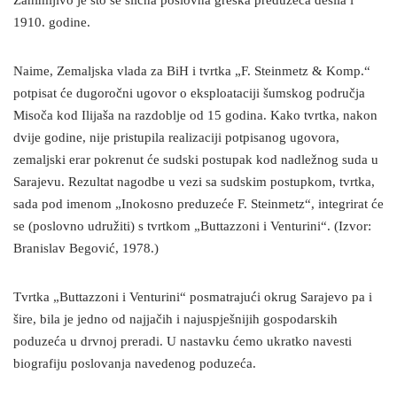
Zanimljivo je što se slična poslovna greška preduzeća desila i
1910. godine.
Naime, Zemaljska vlada za BiH i tvrtka „F. Steinmetz & Komp.“
potpisat će dugoročni ugovor o eksploataciji šumskog područja
Misoča kod Ilijaša na razdoblje od 15 godina. Kako tvrtka, nakon
dvije godine, nije pristupila realizaciji potpisanog ugovora,
zemaljski erar pokrenut će sudski postupak kod nadležnog suda u
Sarajevu. Rezultat nagodbe u vezi sa sudskim postupkom, tvrtka,
sada pod imenom „Inokosno preduzeće F. Steinmetz“, integrirat će
se (poslovno udružiti) s tvrtkom „Buttazzoni i Venturini“. (Izvor:
Branislav Begović, 1978.)
Tvrtka „Buttazzoni i Venturini“ posmatrajući okrug Sarajevo pa i
šire, bila je jedno od najjačih i najuspješnijih gospodarskih
poduzeća u drvnoj preradi. U nastavku ćemo ukratko navesti
biografiju poslovanja navedenog poduzeća.