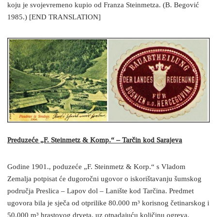
koju je svojevremeno kupio od Franza Steinmetza. (B. Begović
1985.) [END TRANSLATION]
Preduzeće „F. Steinmetz & Komp.“ – Tarčin kod Sarajeva
Godine 1901., poduzeće „F. Steinmetz & Korp.“ s Vladom
Zemalja potpisat će dugoročni ugovor o iskorištavanju šumskog
područja Preslica – Lapov dol – Lanište kod Tarčina. Predmet
ugovora bila je sječa od otprilike 80.000 m³ korisnog četinarskog i
50.000 m³ hrastovog drveta, uz otpadajuću količinu ogreva.