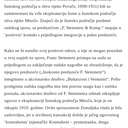
šumskog područja u slivu rijeke Povače, 1898-1911) bili su
zainteresirani da vrše eksploataciju šume u šumskom području
sliva rijeke Misoče. Znajući da je šumsko područje predmet
sudskog spora, sa preduzećem „F. Steinmetz & Komp.“ stupaju u
‘poslovni’ kontakt s prijedlogom integracije u jedno preduzeće.
Kako ne bi narušio svoj poslovni odnos, a nije se mogao pouzdati
u svoj uspjeh na sporu, Franz Steinmetz pristupa na sudu sa
prijedlogom za zaključenje sudske nagodbe uz obrazloženje, da je
njegovo preduzeće („Inokosno preduzeće F. Steinmetz“)
integrirano u akcionarsko društvo „Buttazzoni i Venturini“. Pošto
postignuta sudska nagodba ima istu pravnu snagu kao i sudska
presuda, akcionarsko društvo od F. Steinmetza odmah otkupljuje
ugovor o eksploataciji šumskog područja Misoča, koje je on
otkupio 1910. godine. Ovim sporazumom Zemaljska vlada je bila
zadovoljna, jer u izvršenoj transakciji dobila je jačeg ugovornog
‘kontrahenta’ (njemački: Kontrahent – protustranka, druga