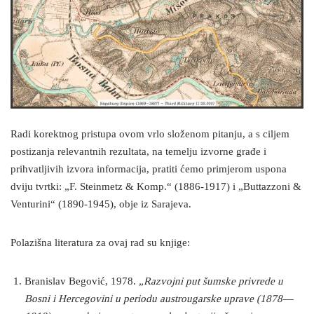
Radi korektnog pristupa ovom vrlo složenom pitanju, a s ciljem
postizanja relevantnih rezultata, na temelju izvorne građe i
prihvatljivih izvora informacija, pratiti ćemo primjerom uspona
dviju tvrtki: „F. Steinmetz & Komp.“ (1886-1917) i „Buttazzoni &
Venturini“ (1890-1945), obje iz Sarajeva.
Polazišna literatura za ovaj rad su knjige:
Branislav Begović, 1978.
„Razvojni put šumske privrede u
Bosni i Hercegovini u periodu austrougarske uprave (1878—