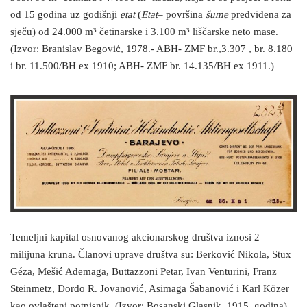
od 15 godina uz godišnji
etat
(
Etat
– površina
šume
predviđena za
sječu) od 24.000 m³ četinarske i 3.100 m³ liščarske neto mase.
(Izvor: Branislav Begović, 1978.- ABH- ZMF br.,3.307 , br. 8.180
i br. 11.500/BH ex 1910; ABH- ZMF br. 14.135/BH ex 1911.)
Temeljni kapital osnovanog akcionarskog društva iznosi 2
milijuna kruna. Članovi uprave društva su: Berković Nikola, Stux
Géza, Mešić Ademaga, Buttazzoni Petar, Ivan Venturini, Franz
Steinmetz, Đorđo R. Jovanović, Asimaga Šabanović i Karl Közer
kao ovlašteni potpisnik. (Izvor: Bosanski Glasnik, 1915. godina)