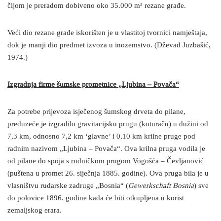
čijom je preradom dobiveno oko 35.000 m³ rezane građe.
Veći dio rezane građe iskorišten je u vlastitoj tvornici namještaja,
dok je manji dio predmet izvoza u inozemstvo. (Dževad Juzbašić,
1974.)
Izgradnja firme šumske prometnice „Ljubina – Povača“
Za potrebe prijevoza isječenog šumskog drveta do pilane,
preduzeće je izgradilo gravitacijsku prugu (koturaču) u dužini od
7,3 km, odnosno 7,2 km ‘glavne’ i 0,10 km krilne pruge pod
radnim nazivom „Ljubina – Povača“. Ova krilna pruga vodila je
od pilane do spoja s rudničkom prugom Vogošća – Čevljanović
(puštena u promet 26. siječnja 1885. godine). Ova pruga bila je u
vlasništvu rudarske zadruge „Bosnia“ (
Gewerkschaft Bosnia
) sve
do polovice 1896. godine kada će biti otkupljena u korist
zemaljskog erara.