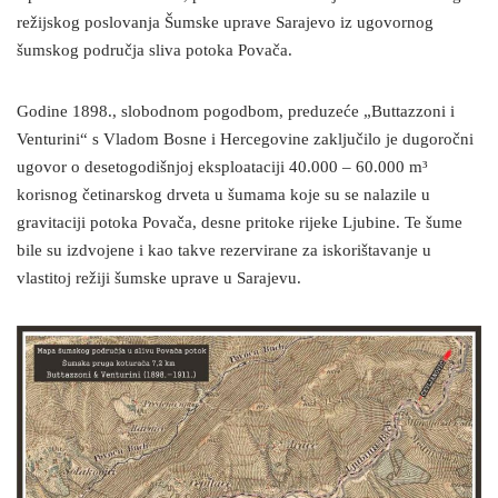
režijskog poslovanja Šumske uprave Sarajevo iz ugovornog
šumskog područja sliva potoka Povača.
Godine 1898., slobodnom pogodbom, preduzeće „Buttazzoni i
Venturini“ s Vladom Bosne i Hercegovine zaključilo je dugoročni
ugovor o desetogodišnjoj eksploataciji 40.000 – 60.000 m³
korisnog četinarskog drveta u šumama koje su se nalazile u
gravitaciji potoka Povača, desne pritoke rijeke Ljubine. Te šume
bile su izdvojene i kao takve rezervirane za iskorištavanje u
vlastitoj režiji šumske uprave u Sarajevu.