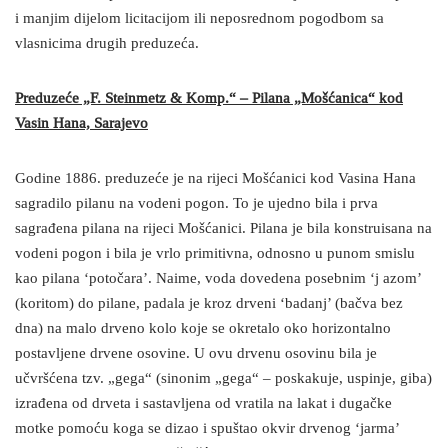
i manjim dijelom licitacijom ili neposrednom pogodbom sa
vlasnicima drugih preduzeća.
Preduzeće „F. Steinmetz & Komp.“ – Pilana „Mošćanica“ kod
Vasin Hana, Sarajevo
Godine 1886. preduzeće je na rijeci Mošćanici kod Vasina Hana
sagradilo pilanu na vodeni pogon. To je ujedno bila i prva
sagrađena pilana na rijeci Mošćanici. Pilana je bila konstruisana na
vodeni pogon i bila je vrlo primitivna, odnosno u punom smislu
kao pilana ‘potočara’. Naime, voda dovedena posebnim ‘j azom’
(koritom) do pilane, padala je kroz drveni ‘badanj’ (bačva bez
dna) na malo drveno kolo koje se okretalo oko horizontalno
postavljene drvene osovine. U ovu drvenu osovinu bila je
učvršćena tzv. „gega“ (sinonim „gega“ – poskakuje, uspinje, giba)
izrađena od drveta i sastavljena od vratila na lakat i dugačke
motke pomoću koga se dizao i spuštao okvir drvenog ‘jarma’