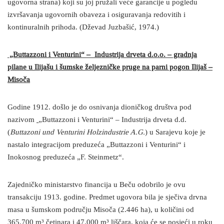
ugovorna strana) koji su joj pružali veće garancije u pogledu
izvršavanja ugovornih obaveza i osiguravanja redovitih i
kontinuralnih prihoda. (Dževad Juzbašić, 1974.)
„Buttazzoni i Venturini“ – Industrija drveta d.o.o. – gradnja
pilane u Ilijašu i šumske željezničke pruge na parni pogon Ilijaš –
Misoča
Godine 1912. došlo je do osnivanja dioničkog društva pod
nazivom
„Buttazzoni i Venturini“ – Industrija drveta d.d.
(
Buttazoni und Venturini Holzindustrie A.G.
) u Sarajevu koje je
nastalo integracijom preduzeća „Buttazzoni i Venturini“ i
Inokosnog preduzeća „F. Steinmetz“.
Zajedničko ministarstvo financija u Beču odobrilo je ovu
transakciju 1913. godine. Predmet ugovora bila je sječiva drvna
masa u šumskom području Misoča (2.446 ha), u količini od
365.700 m³ četinara i 47.000 m³ liščara, koja će se posjeći u roku