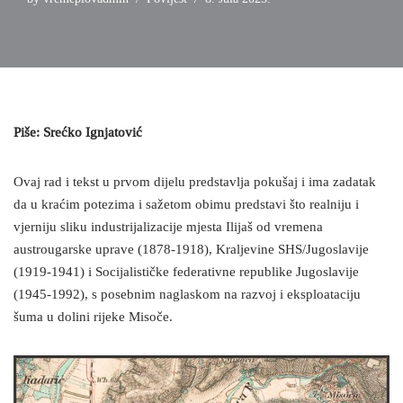
Piše: Srećko Ignjatović
Ovaj rad i tekst u prvom dijelu predstavlja pokušaj i ima zadatak
da u kraćim potezima i sažetom obimu predstavi što realniju i
vjerniju sliku industrijalizacije mjesta Ilijaš od vremena
austrougarske uprave (1878-1918), Kraljevine SHS/Jugoslavije
(1919-1941) i Socijalističke federativne republike Jugoslavije
(1945-1992), s posebnim naglaskom na razvoj i eksploataciju
šuma u dolini rijeke Misoče.