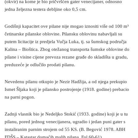
(okvir) na kome je bio pričvršćen gater venecijaner, odnosno
jedna željezna testera debljine oko 0,5 cm.
Godišnji kapacitet ove pilane nije mogao iznositi više od 100 m³
četinarske pilanske oblovine. Pilansku oblovinu nabavljali su
putem licitacije iz predjela Vučja Luka, tj. sa šumskog područja
Kalina – Bioštica. Zbog otežanog transporta šumske oblovine do
pilane i visine cijene prevoza rezane građe do skladišta u gradu,
preduzeće je odlučilo prodati pilanu.
Nevedenu pilanu otkupio je Nezir Hadžija, a od njega prekupio
Ismet Šljaka koji je pilansko postrojenje (1918. godine) prebacio
na parni pogon.
Zadnji vlasnik bio je Nedeljko Stokić (1933. godine) koji je u tu
pilanu, pored jednog venecijanera, ugradio i jedan puni gater s
instaliranim parnim strojem od 55 KS. (B. Begović 1978. ABH
FDŠS – Katastar domaćih malih pilana, Fol 60-61).