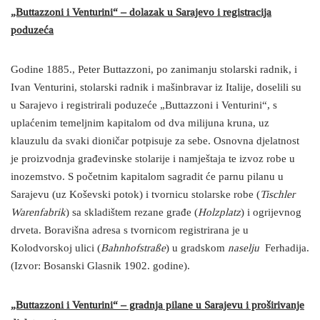
„Buttazzoni i Venturini“ – dolazak u Sarajevo i registracija
poduzeća
Godine 1885., Peter Buttazzoni, po zanimanju stolarski radnik, i
Ivan Venturini, stolarski radnik i mašinbravar iz Italije, doselili su
u Sarajevo i registrirali poduzeće „Buttazzoni i Venturini“, s
uplaćenim temeljnim kapitalom od dva milijuna kruna, uz
klauzulu da svaki dioničar potpisuje za sebe. Osnovna djelatnost
je proizvodnja građevinske stolarije i namještaja te izvoz robe u
inozemstvo. S početnim kapitalom sagradit će parnu pilanu u
Sarajevu (uz Koševski potok) i tvornicu stolarske robe (
Tischler
Warenfabrik
) sa skladištem rezane građe (
Holzplatz
) i ogrijevnog
drveta. Boravišna adresa s tvornicom registrirana je u
Kolodvorskoj ulici (
Bahnhofstraße
) u gradskom
naselju
Ferhadija.
(Izvor: Bosanski Glasnik 1902. godine).
„Buttazzoni i Venturini“ – gradnja pilane u Sarajevu i proširivanje