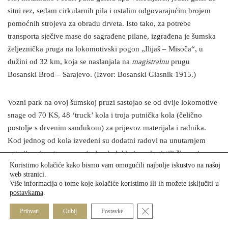
sitni rez, sedam cirkularnih pila i ostalim odgovarajućim brojem
pomoćnih strojeva za obradu drveta. Isto tako, za potrebe
transporta sječive mase do sagrađene pilane, izgrađena je šumska
željeznička pruga na lokomotivski pogon „Ilijaš – Misoča“, u
dužini od 32 km, koja se naslanjala na
magistralnu
prugu
Bosanski Brod – Sarajevo. (Izvor: Bosanski Glasnik 1915.)
Vozni park na ovoj šumskoj pruzi sastojao se od dvije lokomotive
snage od 70 KS, 48 ‘truck’ kola i troja putnička kola (čelično
postolje s drvenim sandukom) za prijevoz materijala i radnika.
Kod jednog od kola izvedeni su dodatni radovi na unutarnjem
enterijeru i pretvorena u ‘salon kola’ koje su koristili članovi
Koristimo kolačiće kako bismo vam omogućili najbolje iskustvo na našoj
uprave i VIP gosti. Troškovi izgradnje ove šumske pruge,
web stranici.
uključujući nabavku voznog parka, iznosili su oko milijun kruna.
Više informacija o tome koje kolačiće koristimo ili ih možete isključiti u
postavkama
.
„Buttazzoni i Venturini“ – Industrija drveta d.d. – Eksploatacija
Close GDPR Cookie Banner
Prihvati
Odbij
Postavke
šumskog područja Misoče od 1913. do 1918. godine