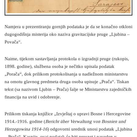
Namjera u prezentiranju gornjih podataka je da se konačno otkloni
dugogodišnja misterija oko naziva gravitacijske pruge „Ljubina –
Povača“.
Naime, tijekom sastavljanja protokola o izgradnji pruge (rukopis,
1898. godine), službena osoba je nečitko upisala podatak
„Porača“, dok prilikom protokolisanja u nadležnom ministarstvu
na omotu glavnog predmeta druga osoba upisuje „Prača“. Tiskan
tekst (sa nazivom Ljubin – Prača) šalje se Ministarstvu zajedničkih
financija na uvid i odobrenje.
Prilikom tiskanja knjižice „Izvještaj o upravi Bosne i Hercegovine
1914.-1916. godine (
Bericht über Verwaltung von Bosnien und
Herzegowina 1914-16
) odgovorni urednik unosi podatak „Ljubina
– Prača“. Kasnije, ovaj podatak će biti preuzet i naveden u