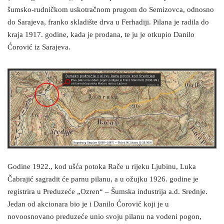
šumsko-rudničkom uskotračnom prugom do Semizovca, odnosno
do Sarajeva, franko skladište drva u Ferhadiji. Pilana je radila do
kraja 1917. godine, kada je prodana, te ju je otkupio Danilo
Ćorović iz Sarajeva.
Godine 1922., kod ušća potoka Rače u rijeku Ljubinu, Luka
Čabrajić sagradit će parnu pilanu, a u ožujku 1926. godine je
registrira u Preduzeće „Ozren“ – Šumska industrija a.d. Srednje.
Jedan od akcionara bio je i Danilo Ćorović koji je u
novoosnovano preduzeće unio svoju pilanu na vodeni pogon,