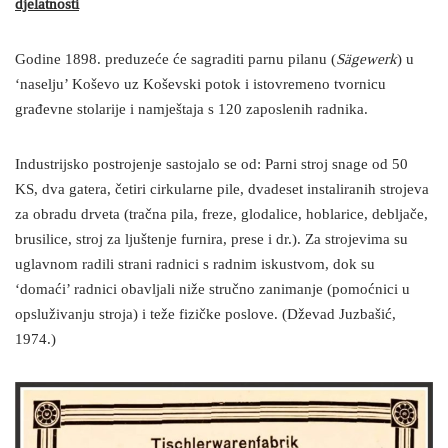
djelatnosti
Godine 1898. preduzeće će sagraditi parnu pilanu (
Sägewerk
) u
‘naselju’ Koševo uz Koševski potok i istovremeno tvornicu
građevne stolarije i namještaja s 120 zaposlenih radnika.
Industrijsko postrojenje sastojalo se od: Parni stroj snage od 50
KS, dva gatera, četiri cirkularne pile, dvadeset instaliranih strojeva
za obradu drveta (tračna pila, freze, glodalice, hoblarice, debljače,
brusilice, stroj za ljuštenje furnira, prese i dr.). Za strojevima su
uglavnom radili strani radnici s radnim iskustvom, dok su
‘domaći’ radnici obavljali niže stručno zanimanje (pomoćnici u
opsluživanju stroja) i teže fizičke poslove. (Dževad Juzbašić,
1974.)