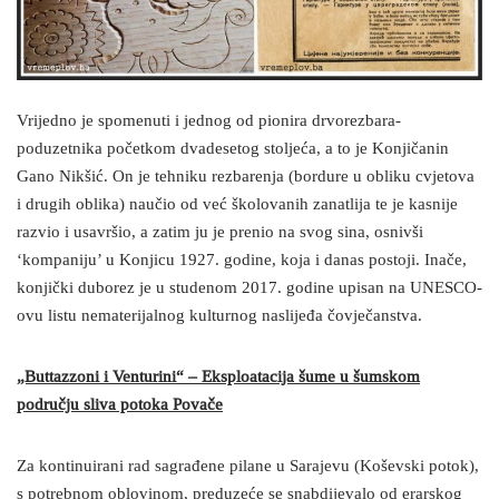
Vrijedno je spomenuti i jednog od pionira drvorezbara-
poduzetnika početkom dvadesetog stoljeća, a to je Konjičanin
Gano Nikšić. On je tehniku rezbarenja (bordure u obliku cvjetova
i drugih oblika) naučio od već školovanih zanatlija te je kasnije
razvio i usavršio, a zatim ju je prenio na svog sina, osnivši
‘kompaniju’ u Konjicu 1927. godine, koja i danas postoji. Inače,
konjički duborez je u studenom 2017. godine upisan na UNESCO-
ovu listu nematerijalnog kulturnog naslijeđa čovječanstva.
„Buttazzoni i Venturini“ – Eksploatacija šume u šumskom
području sliva potoka Povače
Za kontinuirani rad sagrađene pilane u Sarajevu (Koševski potok),
s potrebnom oblovinom, preduzeće se snabdijevalo od erarskog