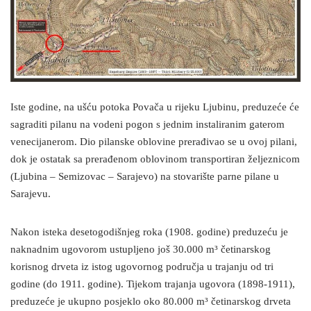
Iste godine, na ušću potoka Povača u rijeku Ljubinu, preduzeće će
sagraditi pilanu na vodeni pogon s jednim instaliranim gaterom
venecijanerom. Dio pilanske oblovine prerađivao se u ovoj pilani,
dok je ostatak sa prerađenom oblovinom transportiran željeznicom
(Ljubina – Semizovac – Sarajevo) na stovarište parne pilane u
Sarajevu.
Nakon isteka desetogodišnjeg roka (1908. godine) preduzeću je
naknadnim ugovorom ustupljeno još 30.000 m³ četinarskog
korisnog drveta iz istog ugovornog područja u trajanju od tri
godine (do 1911. godine). Tijekom trajanja ugovora (1898-1911),
preduzeće je ukupno posjeklo oko 80.000 m³ četinarskog drveta