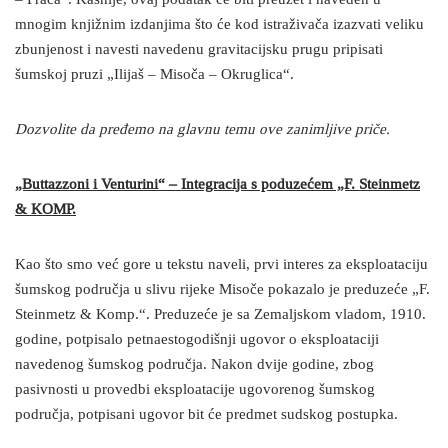
mnogim knjižnim izdanjima što će kod istraživača izazvati veliku
zbunjenost i navesti navedenu gravitacijsku prugu pripisati
šumskoj pruzi „Ilijaš – Misoča – Okruglica“.
Dozvolite da pređemo na glavnu temu ove zanimljive priče.
„Buttazzoni i Venturini“ – Integracija s poduzećem „F. Steinmetz
& KOMP.
Kao što smo već gore u tekstu naveli, prvi interes za eksploataciju
šumskog područja u slivu rijeke Misoče pokazalo je preduzeće „F.
Steinmetz & Komp.“. Preduzeće je sa Zemaljskom vladom, 1910.
godine, potpisalo petnaestogodišnji ugovor o eksploataciji
navedenog šumskog područja. Nakon dvije godine, zbog
pasivnosti u provedbi eksploatacije ugovorenog šumskog
područja, potpisani ugovor bit će predmet sudskog postupka.