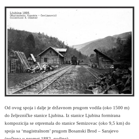
Od ovog spoja i dalje je državnom prugom vodila (oko 1500 m)
do željezničke stanice Ljubina. Iz stanice Ljubina formirana
kompozicija se otpremala do stanice Semizovac (oko 9,5 km) do
spoja sa ‘magistralnom’ prugom Bosanski Brod – Sarajevo
(puštena u promet 1882. godine).