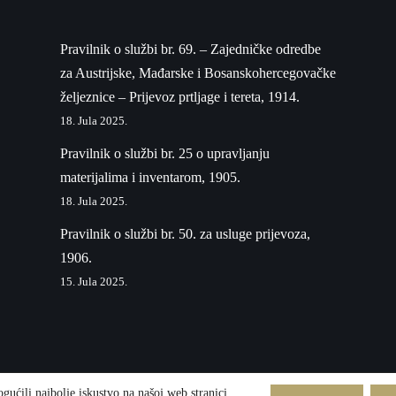
Pravilnik o službi br. 69. – Zajedničke odredbe
za Austrijske, Mađarske i Bosanskohercegovačke
željeznice – Prijevoz prtljage i tereta, 1914.
18. Jula 2025.
Pravilnik o službi br. 25 o upravljanju
materijalima i inventarom, 1905.
18. Jula 2025.
Pravilnik o službi br. 50. za usluge prijevoza,
1906.
15. Jula 2025.
ćili najbolje iskustvo na našoj web stranici.