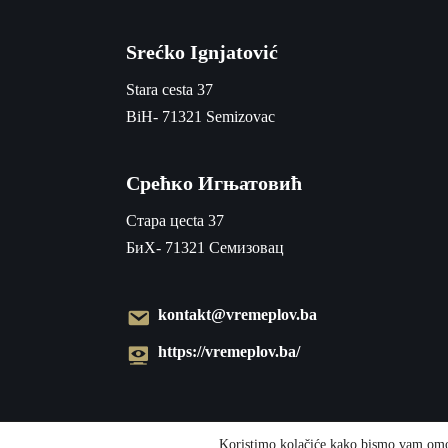
Srećko Ignjatović
Stara cesta 37
BiH- 71321 Semizovac
Срећко Игњатовић
Cтара цecta 37
БиХ- 71321 Семизовац
kontakt@vremeplov.ba
https://vremeplov.ba/
Koristimo kolačiće kako bismo vam omogu