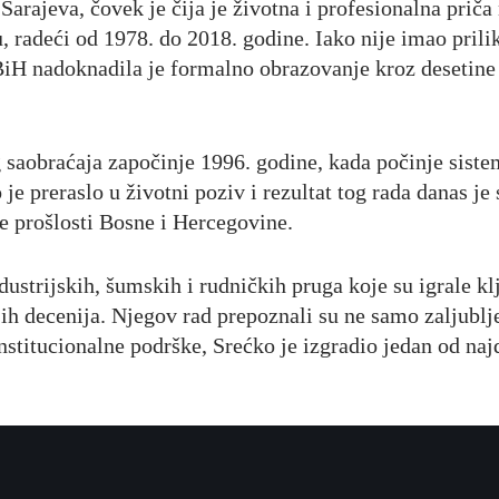
rajeva, čovek je čija je životna i profesionalna priča
 radeći od 1978. do 2018. godine. Iako nije imao prili
 BiH nadoknadila je formalno obrazovanje kroz desetine
saobraćaja započinje 1996. godine, kada počinje sistema
e preraslo u životni poziv i rezultat tog rada danas je
 prošlosti Bosne i Hercegovine.
ndustrijskih, šumskih i rudničkih pruga koje su igrale k
ih decenija. Njegov rad prepoznali su ne samo zaljubljen
nstitucionalne podrške, Srećko je izgradio jedan od najd