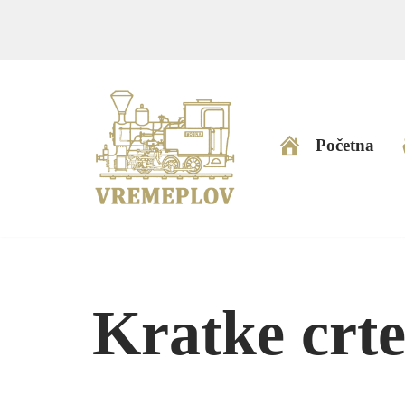
Skip
to
content
Početna
Kratke crte