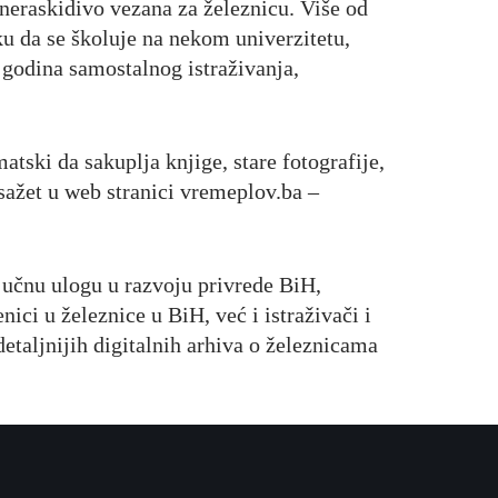
 neraskidivo vezana za železnicu. Više od
ku da se školuje na nekom univerzitetu,
 godina samostalnog istraživanja,
tski da sakuplja knjige, stare fotografije,
 sažet u web stranici vremeplov.ba –
ljučnu ulogu u razvoju privrede BiH,
ici u železnice u BiH, već i istraživači i
etaljnijih digitalnih arhiva o železnicama