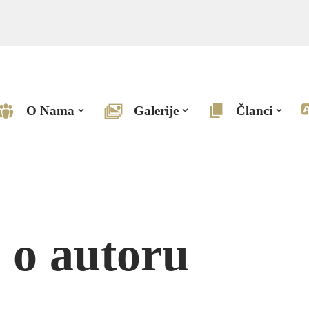
O Nama
Galerije
Članci
 o autoru