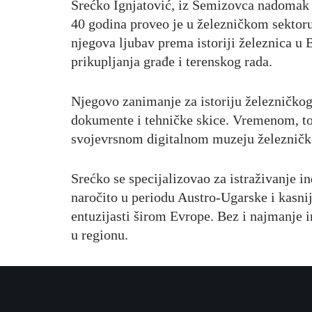
Srećko Ignjatović, iz Semizovca nadomak Sa
40 godina proveo je u železničkom sektoru,
njegova ljubav prema istoriji železnica u
prikupljanja građe i terenskog rada.
Njegovo zanimanje za istoriju železničkog 
dokumente i tehničke skice. Vremenom, to j
svojevrsnom digitalnom muzeju železničke
Srećko se specijalizovao za istraživanje i
naročito u periodu Austro-Ugarske i kasnij
entuzijasti širom Evrope. Bez i najmanje i
u regionu.