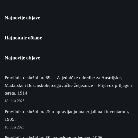
Najnovije objave
Најновије објаве
Najnovije objave
Pravilnik o službi br. 69. – Zajedničke odredbe za Austrijske,
Mađarske i Bosanskohercegovačke željeznice – Prijevoz prtljage i
tereta, 1914.
18. Jula 2025.
Pravilnik o službi br. 25 o upravljanju materijalima i inventarom,
1905.
18. Jula 2025.
Pravilnik o službi br. 50. za usluge prijevoza, 1906.