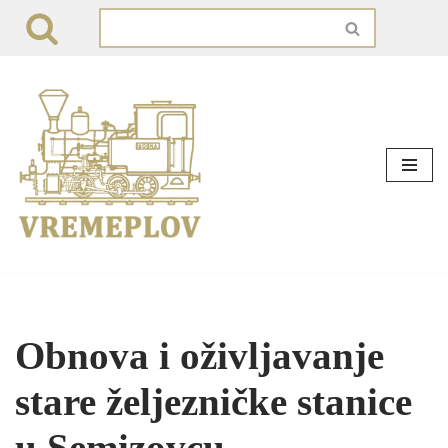
Skip
to
content
Obnova i oživljavanje
stare željezničke stanice