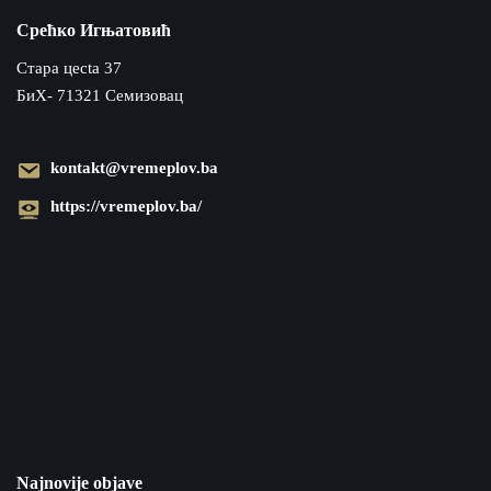
Срећко Игњатовић
Cтара цecta 37
БиХ- 71321 Семизовац
kontakt@vremeplov.ba
https://vremeplov.ba/
Najnovije objave