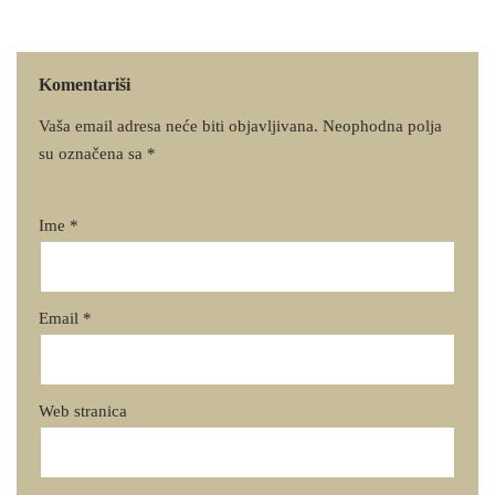
Komentariši
Vaša email adresa neće biti objavljivana.
Neophodna polja
su označena sa
*
Ime
*
Email
*
Web stranica