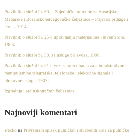
Pravilnik o službi br. 69. – Zajedničke odredbe za Austrijske,
Mađarske i Bosanskohercegovačke željeznice – Prijevoz prtljage i
tereta, 1914.
Pravilnik o službi br. 25 o upravljanju materijalima i inventarom,
1905.
Pravilnik o službi br. 50. za usluge prijevoza, 1906.
Pravilnik o službi br. 51 u vezi sa odredbama za administrativne i
manipulativne telegrafske, telefonske i električne signale i
blokovne usluge, 1907.
Izgradnja i rad uskotračnih željeznica
Najnoviji komentari
srecko
na
Privremeni spisak putničkih i službenih kola za putničke