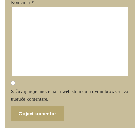
Komentar
*
Sačuvaj moje ime, email i web stranicu u ovom browseru za
buduće komentare.