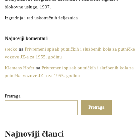
blokovne usluge, 1907.
Izgradnja i rad uskotračnih željeznica
Najnoviji komentari
srecko
na
Privremeni spisak putničkih i službenih kola za putničke
vozove JZ-a za 1955. godinu
Klemens Hofer
na
Privremeni spisak putničkih i službenih kola za
putničke vozove JZ-a za 1955. godinu
Pretraga
Pretraga
Najnoviji članci