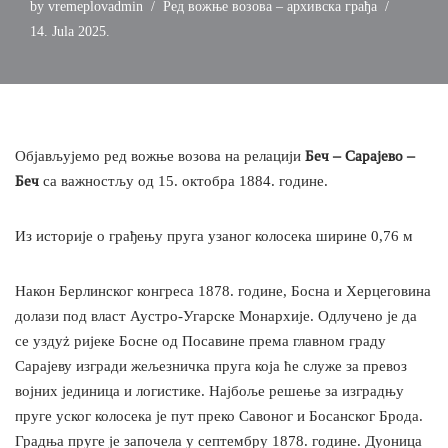
by
vremeplovadmin
Ред вожње возова – архивска грађа
14. Jula 2025.
Објављујемо ред вожње возова на релацији
Беч – Сарајево –
Беч
са важностљу од 15. октобра 1884. године.
Из историје о грађењу пруга узаног колосека ширине 0,76 м
Након Берлинског конгреса 1878. године, Босна и Херцеговина
долази под власт Аустро-Угарске Монархије. Одлучено је да
се уздуż ријеке Босне од Посавине према главном граду
Сарајеву изгради жељезничка пруга која ће служе за превоз
војних јединица и логистике. Најбоље решење за изградњу
пруге уског колосека је пут преко Савоног и Босанског Брода.
Градња пруге је започела у септембру 1878. године. Дуоница