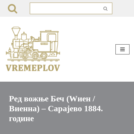
Skip
to
content
Ред вожње Беч (Wиен /
Виенна) – Сарајево 1884.
године