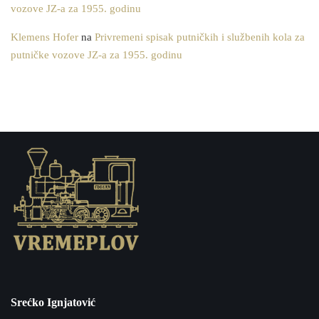
vozove JZ-a za 1955. godinu
Klemens Hofer
na
Privremeni spisak putničkih i službenih kola za
putničke vozove JZ-a za 1955. godinu
Srećko Ignjatović