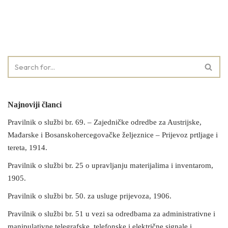
Najnoviji članci
Pravilnik o službi br. 69. – Zajedničke odredbe za Austrijske,
Mađarske i Bosanskohercegovačke željeznice – Prijevoz prtljage i
tereta, 1914.
Pravilnik o službi br. 25 o upravljanju materijalima i inventarom,
1905.
Pravilnik o službi br. 50. za usluge prijevoza, 1906.
Pravilnik o službi br. 51 u vezi sa odredbama za administrativne i
manipulativne telegrafske, telefonske i električne signale i