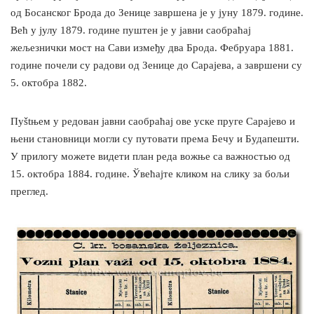
од Босанског Брода до Зенице завршена је у јуну 1879. године.
Већ у јулу 1879. године пуштен је у јавни саобраћај
жељезнички мост на Сави између двa Брода. Фебруара 1881.
године почели су радови од Зенице до Сарајева, а завршени су
5. октобра 1882.
Пуštњем у редован јавни саобраћај ове уске пруге Сарајево и
њени становници могли су путовати према Бечу и Будапешти.
У прилогу можете видети план реда вожње са важностью од
15. октобра 1884. године. Ўвећајте кликом на слику за бољи
преглед.