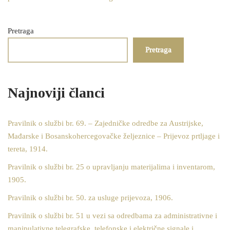
Pretraga
Pretraga
Najnoviji članci
Pravilnik o službi br. 69. – Zajedničke odredbe za Austrijske,
Mađarske i Bosanskohercegovačke željeznice – Prijevoz prtljage i
tereta, 1914.
Pravilnik o službi br. 25 o upravljanju materijalima i inventarom,
1905.
Pravilnik o službi br. 50. za usluge prijevoza, 1906.
Pravilnik o službi br. 51 u vezi sa odredbama za administrativne i
manipulativne telegrafske, telefonske i električne signale i