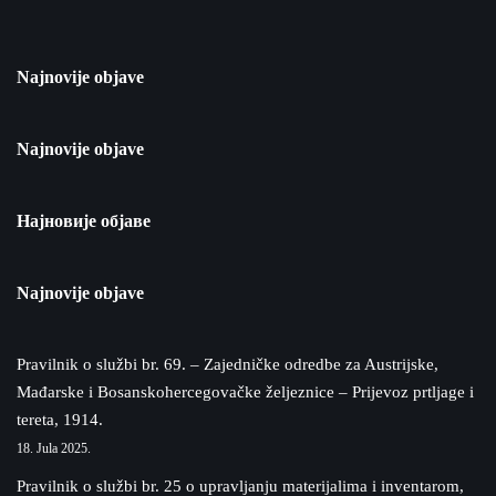
Najnovije objave
Najnovije objave
Најновије објаве
Najnovije objave
Pravilnik o službi br. 69. – Zajedničke odredbe za Austrijske,
Mađarske i Bosanskohercegovačke željeznice – Prijevoz prtljage i
tereta, 1914.
18. Jula 2025.
Pravilnik o službi br. 25 o upravljanju materijalima i inventarom,