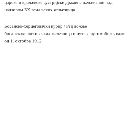
царске и краљевске аустријске државне жељеизнце под
надзором БХ земаљских жељезница.
Босанско-херцеговачки курир / Ред вожње
босанскохерцеговачких железница и путева аутомобила, важи
од 1. октобра 1912.