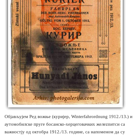
Објављујем Ред вожње (куријер, Winterfahrordnung 1912./13.) и
аутомобилске пруге босанско-херцеговачких желеznитси са
важностју од октобра 1912./13. године, са напоменом да су