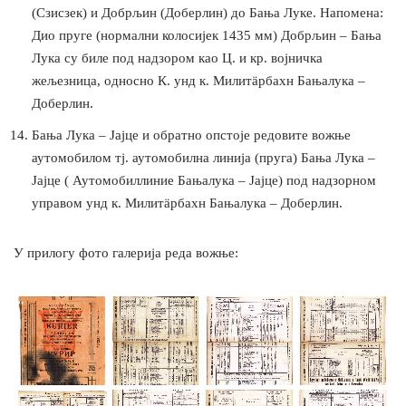
(Сзисзек) и Добрљин (Доберлин) до Бања Луке. Напомена:
Дио пруге (нормални колосијек 1435 мм) Добрљин – Бања
Лука су биле под надзором као Ц. и кр. војничка
жељезница, односно К. унд к. Милитäрбахн Бањалука –
Доберлин.
Бања Лука – Јајце и обратно опстоје редовите вожње
аутомобилом тј. аутомобилна линија (пруга) Бања Лука –
Јајце ( Аутомобиллиние Бањалука – Јајце) под надзорном
управом унд к. Милитäрбахн Бањалука – Доберлин.
У прилогу фото галерија реда вожње: