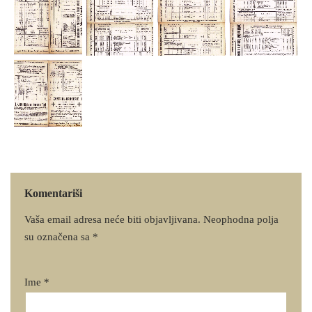
Komentariši
Vaša email adresa neće biti objavljivana.
Neophodna polja
su označena sa
*
Ime
*