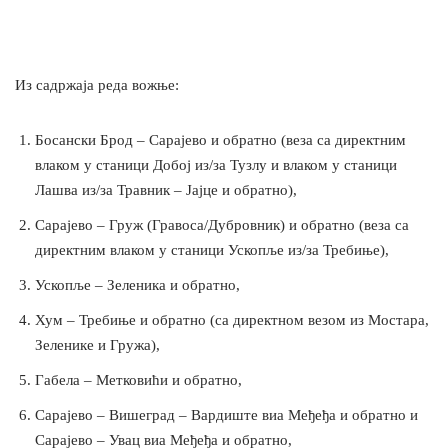
Из садржаја реда вожње:
Босански Брод – Сарајево и обратно (веза са директним
влаком у станици Добој из/за Тузлу и влаком у станици
Лашва из/за Травник – Јајце и обратно),
Сарајево – Груж (Гравоса/Дубровник) и обратно (веза са
директним влаком у станици Ускопље из/за Требиње),
Ускопље – Зеленика и обратно,
Хум – Требиње и обратно (са директном везом из Мостара,
Зеленике и Гружа),
Габела – Метковићи и обратно,
Сарајево – Вишеград – Вардиште виа Међеђа и обратно и
Сарајево – Увац виа Међеђа и обратно,