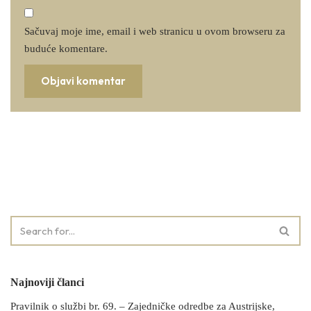
Sačuvaj moje ime, email i web stranicu u ovom browseru za
buduće komentare.
Najnoviji članci
Pravilnik o službi br. 69. – Zajedničke odredbe za Austrijske,