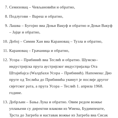
Семизовац – Чевљановићи и обратно,
Подлугови – Вареш и обратно,
Лашва – Бугојно виа Доњи Вакуф и обратно и Доњи Вакуф
– Јајце и обратно,
Добој – Симин Хан виа Карановац – Тузла и обратно,
Карановац – Грачаница и обратно,
Усора – Прибинић виа Теслић и обратно. Шумско–
индустријска пруга аустријског индустријалца Ота
Штајнбајса (Wалдбахн Усора – Прибинић). Напомена: Дио
пруге од Теслића до Прибинића укинут је послије другог
свјетског рата, а пруга Усора – Теслић 1. априла 1968.
године.
Добрљин – Бања Лука и обратно. Овим редом вожње
уплањени су директни влакови из Wиена, Будимпеште,
Трста до Загреба и наставак вожње из Загреба виа Сисак