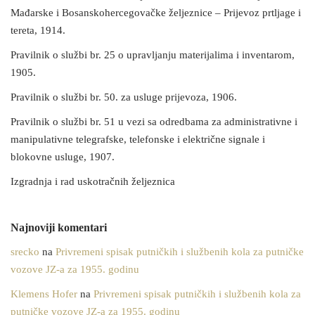
Mađarske i Bosanskohercegovačke željeznice – Prijevoz prtljage i
tereta, 1914.
Pravilnik o službi br. 25 o upravljanju materijalima i inventarom,
1905.
Pravilnik o službi br. 50. za usluge prijevoza, 1906.
Pravilnik o službi br. 51 u vezi sa odredbama za administrativne i
manipulativne telegrafske, telefonske i električne signale i
blokovne usluge, 1907.
Izgradnja i rad uskotračnih željeznica
Najnoviji komentari
srecko
na
Privremeni spisak putničkih i službenih kola za putničke
vozove JZ-a za 1955. godinu
Klemens Hofer
na
Privremeni spisak putničkih i službenih kola za
putničke vozove JZ-a za 1955. godinu