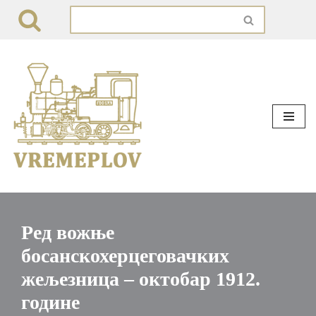
Skip
to
content
Ред вожње
босанскохерцеговачких
жељезница – октобар 1912.
године