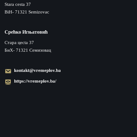
Stara cesta 37
BiH- 71321 Semizovac
Срећко Игњатовић
Cтара цecta 37
БиХ- 71321 Семизовац
kontakt@vremeplov.ba
https://vremeplov.ba/