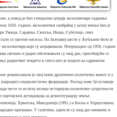
дине, а повод је био генерални штрајк жељезничара тадашње
ила 1920. године, жељезнички саобраћај у целој земљи био је
чари Ужица, Сарајева, Скопља, Ниша, Суботице, свих
тали су против насиља. На Залошкој цести у Љубљани било је
вет жељезничара који су штрајковали. Непрекидно од 1950. године
ма свечано и радно обележавали су овај дан, присећајући се
вању радничког покрета и свега што је водило ка одржаном
одине доживљавала је свој нови друштвено-политички живот и у
 (народне) социјалистичке федерације. Распад нове Југославије
спада често се истичу велике историјско-политичке супротности
 партијских аутокрација за дезинтеграцију земље.
овенија, Хрватска, Македонија (1991.) и Босна и Херцеговина
ународно признање. У суштини, однесле су онај део имовине и
и допринеле њеној имовини.