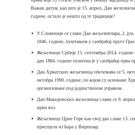
Важан датум, као што је 15. април, Дан железничар
године, остало је нешто од те традиције?
У Словенији се слави Дан жељезничара, 2. јун,
1846. године, пуштањем у саобраћај пруге Граз
Жељезнице Србије 15. септембра 2014. године 
дан 1884. године пуштена је у саобраћај прва п
Дан Хрватских жељезница обележава се 5. октоб
октобра 1990. године, по којом су основане Х
организоване под јединственом управом.
Дан Македонских жељезница слави се 9. априла 
први воз.
Жељезнице Црне Горе као свој дан славе 13. се
приспјела из Бара у Вирпазар.