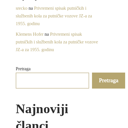
srecko
na
Privremeni spisak putničkih i
službenih kola za putničke vozove JZ-a za
1955. godinu
Klemens Hofer
na
Privremeni spisak
putničkih i službenih kola za putničke vozove
JZ-a za 1955. godinu
Pretraga
Pretraga
Najnoviji
članci