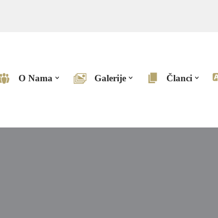
O Nama
Galerije
Članci