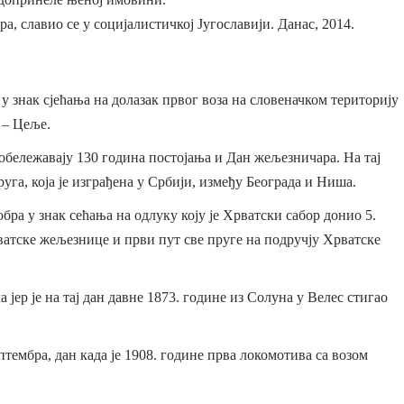
а, славио се у социјалистичкој Југославији. Данас, 2014.
 у знак сјећања на долазак првог воза на словеначком територију
 – Цеље.
обележавају 130 година постојања и Дан жељезничара. На тај
руга, која је изграђена у Србији, између Београда и Ниша.
ра у знак сећања на одлуку коју је Хрватски сабор донио 5.
рватске жељезнице и први пут све пруге на подручју Хрватске
јер је на тај дан давне 1873. године из Солуна у Велес стигао
птембра, дан када је 1908. године прва локомотива са возом