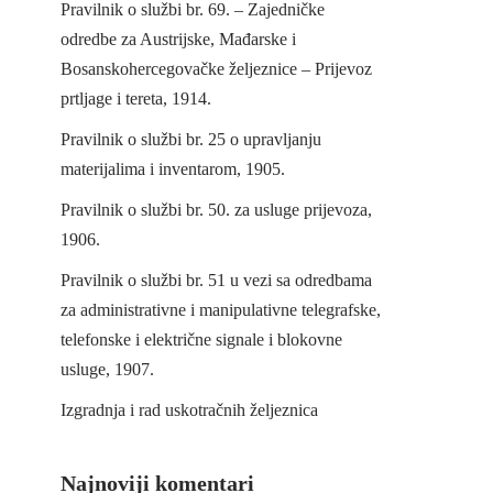
Pravilnik o službi br. 69. – Zajedničke
odredbe za Austrijske, Mađarske i
Bosanskohercegovačke željeznice – Prijevoz
prtljage i tereta, 1914.
Pravilnik o službi br. 25 o upravljanju
materijalima i inventarom, 1905.
Pravilnik o službi br. 50. za usluge prijevoza,
1906.
Pravilnik o službi br. 51 u vezi sa odredbama
za administrativne i manipulativne telegrafske,
telefonske i električne signale i blokovne
usluge, 1907.
Izgradnja i rad uskotračnih željeznica
Najnoviji komentari