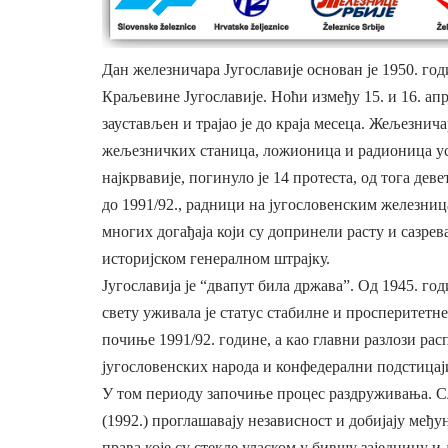
Дан железничара Југославије основан је 1950. го
Краљевине Југославије. Ноћи између 15. и 16. апр
заустављен и трајао је до краја месеца. Жељезни
жељезничких станица, ложионица и радионица ус
најкрвавије, погинуло је 14 протеста, од тога де
до 1991/92., радници на југословенским железница
многих догађаја који су допринели расту и сазре
историјском генералном штрајку.
Југославија је “двапут била држава”. Од 1945. г
свету уживала је статус стабилне и просперитетне
почиње 1991/92. године, а као главни разлози ра
југословенских народа и конфедерални подстицаји
У том периоду започиње процес раздруживања. Сл
(1992.) проглашавају независност и добијају међ
права које су стекле уласком у бившу заједницу 