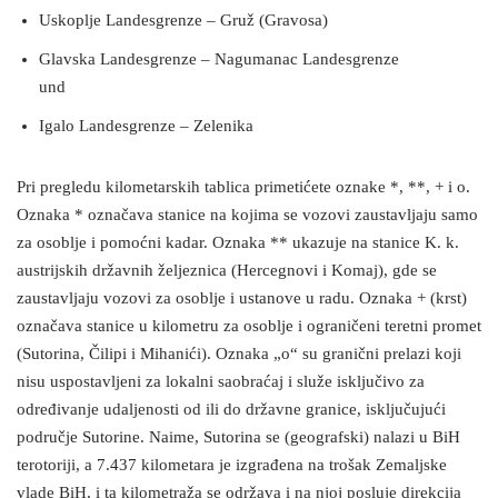
Uskoplje Landesgrenze – Gruž (Gravosa)
Glavska Landesgrenze – Nagumanac Landesgrenze
und
Igalo Landesgrenze – Zelenika
Pri pregledu kilometarskih tablica primetićete oznake *, **, + i o.
Oznaka * označava stanice na kojima se vozovi zaustavljaju samo
za osoblje i pomoćni kadar. Oznaka ** ukazuje na stanice K. k.
austrijskih državnih željeznica (Hercegnovi i Komaj), gde se
zaustavljaju vozovi za osoblje i ustanove u radu. Oznaka + (krst)
označava stanice u kilometru za osoblje i ograničeni teretni promet
(Sutorina, Čilipi i Mihanići). Oznaka „o“ su granični prelazi koji
nisu uspostavljeni za lokalni saobraćaj i služe isključivo za
određivanje udaljenosti od ili do državne granice, isključujući
područje Sutorine. Naime, Sutorina se (geografski) nalazi u BiH
terotoriji, a 7.437 kilometara je izgrađena na trošak Zemaljske
vlade BiH, i ta kilometraža se održava i na njoj posluje direkcija