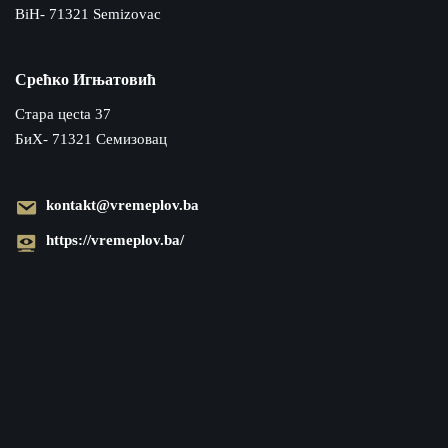
BiH- 71321 Semizovac
Срећко Игњатовић
Cтара цecta 37
БиХ- 71321 Семизовац
kontakt@vremeplov.ba
https://vremeplov.ba/