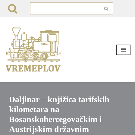
Skip
to
content
Daljinar – knjižica tarifskih
kilometara na
Bosanskohercegovačkim i
Austrijskim državnim