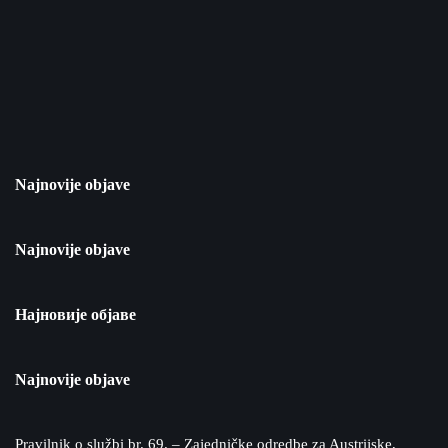
Najnovije objave
Najnovije objave
Најновије објаве
Najnovije objave
Pravilnik o službi br. 69. – Zajedničke odredbe za Austrijske,