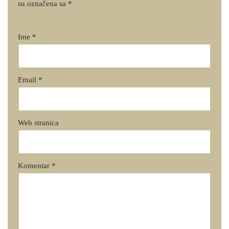
su označena sa
*
Ime
*
Email
*
Web stranica
Komentar
*