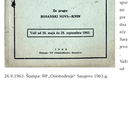
spor
tni
pre
duz
eće
Sara
jevo
.
Važi
od
26.V.1963. Štampa: NP „Oslobođenje“ Sarajevo 1963.g.