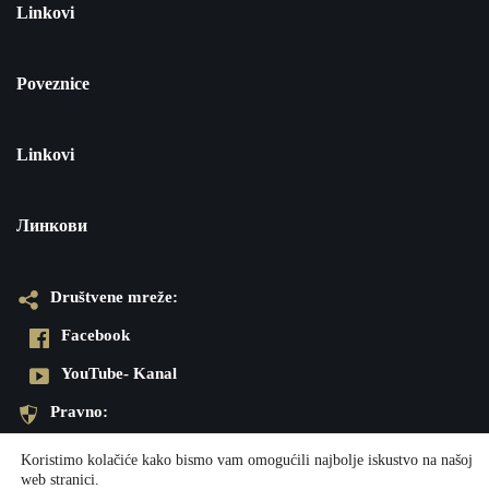
Linkovi
Poveznice
Linkovi
Линкови
Društvene mreže:
Facebook
YouTube- Kanal
Pravno:
Pravila privatnosti
Koristimo kolačiće kako bismo vam omogućili najbolje iskustvo na našoj
web stranici.
Impresum