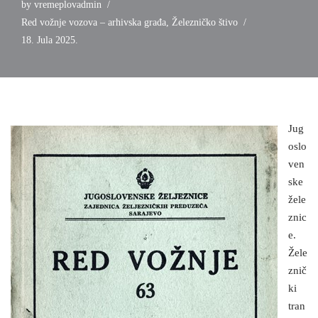
by
vremeplovadmin
Red vožnje vozova – arhivska građa
,
Železničko štivo
18. Jula 2025.
Jug
oslo
ven
ske
žele
znic
e.
Žele
znič
ki
tran