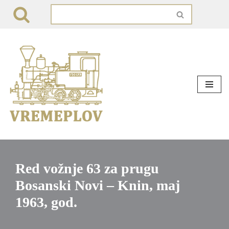
Skip
to
content
Red vožnje 63 za prugu
Bosanski Novi – Knin, maj
1963, god.