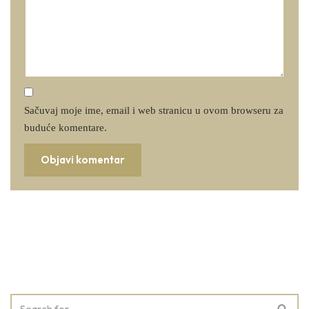
Sačuvaj moje ime, email i web stranicu u ovom browseru za
buduće komentare.