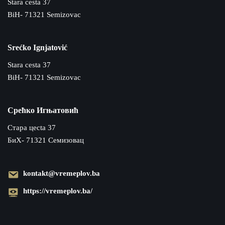
Stara cesta 37
BiH- 71321 Semizovac
Srećko Ignjatović
Stara cesta 37
BiH- 71321 Semizovac
Срећко Игњатовић
Cтара цecta 37
БиХ- 71321 Семизовац
kontakt@vremeplov.ba
https://vremeplov.ba/