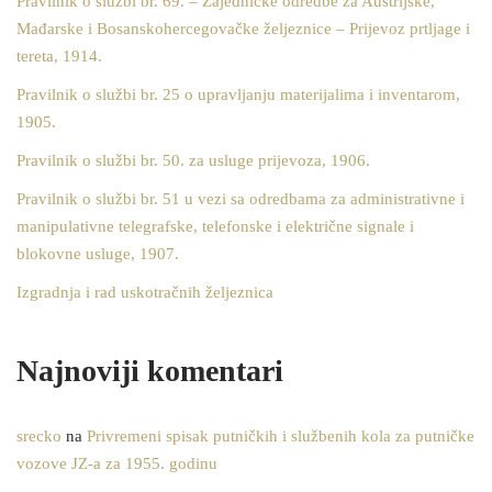
Pravilnik o službi br. 69. – Zajedničke odredbe za Austrijske,
Mađarske i Bosanskohercegovačke željeznice – Prijevoz prtljage i
tereta, 1914.
Pravilnik o službi br. 25 o upravljanju materijalima i inventarom,
1905.
Pravilnik o službi br. 50. za usluge prijevoza, 1906.
Pravilnik o službi br. 51 u vezi sa odredbama za administrativne i
manipulativne telegrafske, telefonske i električne signale i
blokovne usluge, 1907.
Izgradnja i rad uskotračnih željeznica
Najnoviji komentari
srecko
na
Privremeni spisak putničkih i službenih kola za putničke
vozove JZ-a za 1955. godinu