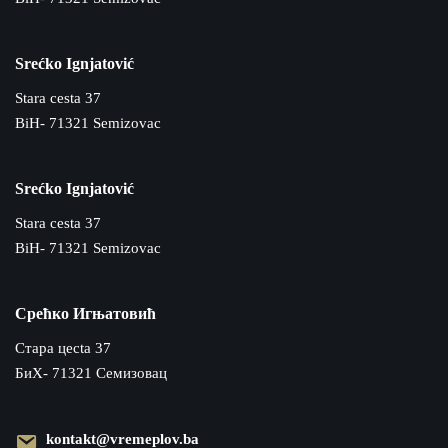
Srećko Ignjatović
Stara cesta 37
BiH- 71321 Semizovac
Srećko Ignjatović
Stara cesta 37
BiH- 71321 Semizovac
Срећко Игњатовић
Cтара цecta 37
БиХ- 71321 Семизовац
kontakt@vremeplov.ba