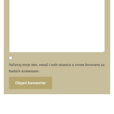
Sačuvaj moje ime, email i web stranicu u ovom browseru za
buduće komentare.