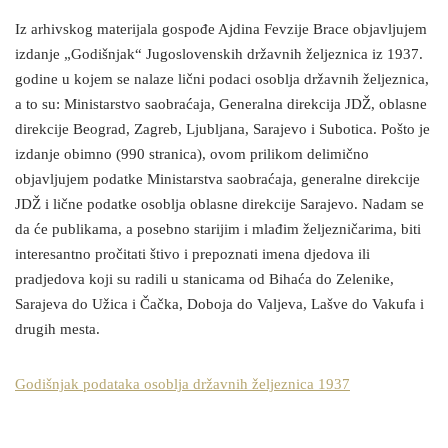
Iz arhivskog materijala gospođe Ajdina Fevzije Brace objavljujem
izdanje „Godišnjak“ Jugoslovenskih državnih željeznica iz 1937.
godine u kojem se nalaze lični podaci osoblja državnih željeznica,
a to su: Ministarstvo saobraćaja, Generalna direkcija JDŽ, oblasne
direkcije Beograd, Zagreb, Ljubljana, Sarajevo i Subotica. Pošto je
izdanje obimno (990 stranica), ovom prilikom delimično
objavljujem podatke Ministarstva saobraćaja, generalne direkcije
JDŽ i lične podatke osoblja oblasne direkcije Sarajevo. Nadam se
da će publikama, a posebno starijim i mlađim željezničarima, biti
interesantno pročitati štivo i prepoznati imena djedova ili
pradjedova koji su radili u stanicama od Bihaća do Zelenike,
Sarajeva do Užica i Čačka, Doboja do Valjeva, Lašve do Vakufa i
drugih mesta.
Godišnjak podataka osoblja državnih željeznica 1937