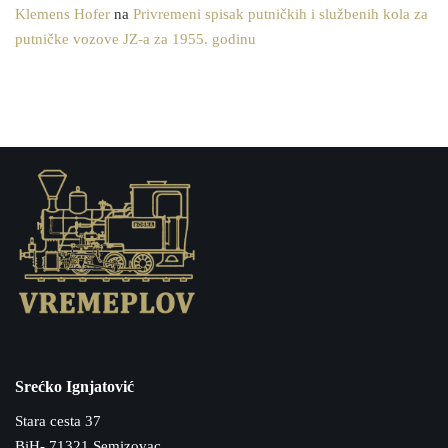
Klemens Hofer
na
Privremeni spisak putničkih i službenih kola za
putničke vozove JZ-a za 1955. godinu
Srećko Ignjatović
Stara cesta 37
BiH- 71321 Semizovac