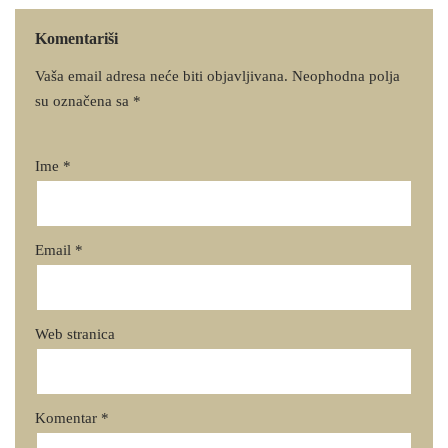
Komentariši
Vaša email adresa neće biti objavljivana.
Neophodna polja
su označena sa
*
Ime
*
Email
*
Web stranica
Komentar
*