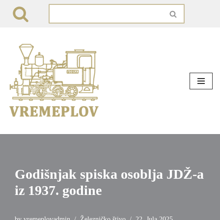
Skip
to
content
Godišnjak spiska osoblja JDŽ-a
iz 1937. godine
by
vremeplovadmin
Železničko štivo
22. Jula 2025.