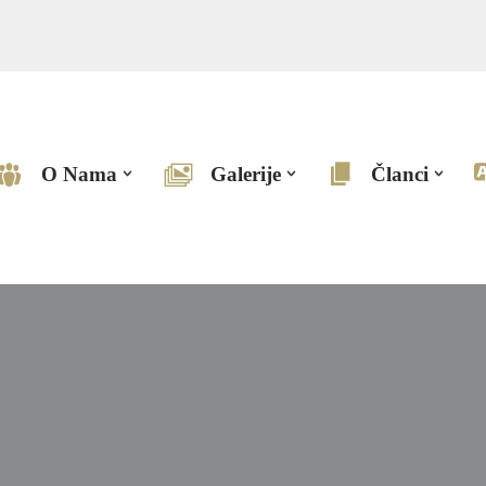
O Nama
Galerije
Članci