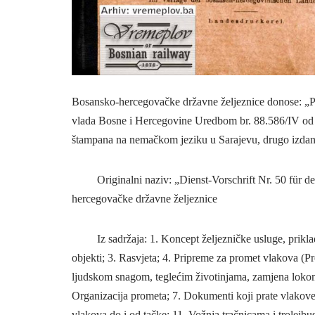
Bosansko-hercegovačke državne željeznice donose: „Prav
vlada Bosne i Hercegovine Uredbom br. 88.586/IV od 5
štampana na nemačkom jeziku u Sarajevu, drugo izdanj
Originalni naziv: „Dienst-Vorschrift Nr. 50 für den 
hercegovačke državne željeznice
Iz sadržaja: 1. Koncept željezničke usluge, prikladno
objekti; 3. Rasvjeta; 4. Pripreme za promet vlakova (
ljudskom snagom, teglećim životinjama, zamjena lokomo
Organizacija prometa; 7. Dokumenti koji prate vlakove;
vlakova do i od tačke; 11. Vožnja tračnicama i trolejbus