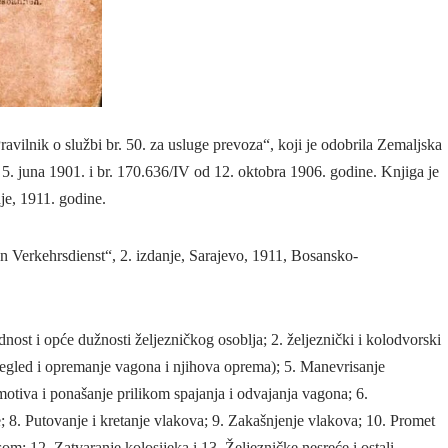
ilnik o službi br. 50. za usluge prevoza“, koji je odobrila Zemaljska
. juna 1901. i br. 170.636/IV od 12. oktobra 1906. godine. Knjiga je
e, 1911. godine.
Verkehrsdienst“, 2. izdanje, Sarajevo, 1911, Bosansko-
st i opće dužnosti željezničkog osoblja; 2. željeznički i kolodvorski
Pregled i opremanje vagona i njihova oprema); 5. Manevrisanje
tiva i ponašanje prilikom spajanja i odvajanja vagona; 6.
 8. Putovanje i kretanje vlakova; 9. Zakašnjenje vlakova; 10. Promet
om; 12. Zatvaranje kolosijeka i 13. Željezničke nesreće i ostali