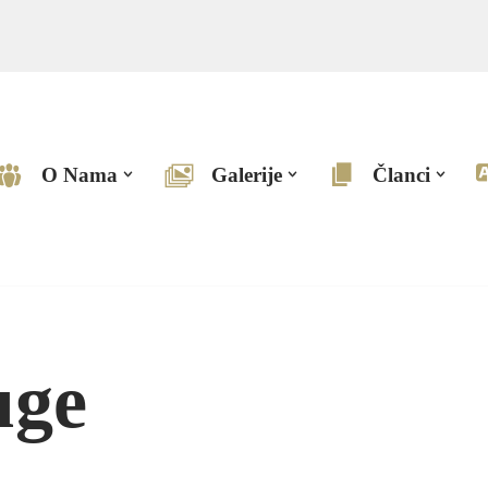
O Nama
Galerije
Članci
uge