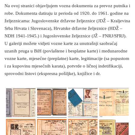
Na ovoj stranici objavljujem vozna dokumenta za prevoz putnika i
robe. Dokumenta datiraju iz perioda od 1920. do 1961. godine na
željeznicama: Jugoslovenske državne željeznice (JDŽ – Kraljevina
Srba Hrvata i Slovenaca), Hrvatske državne željeznice (HDŽ –
NDH 1941-1945.) i Jugoslovenske željeznice (JŽ – FNRJ/SFRJ).
U galeriji možete vidjeti vozne karte za unutrašnji saobraćaj
uzanih pruga u BiH (povlaštene i besplatne karte) i međunarodne
vozne karte, mjesećne (preplatne) karte, legitimacije (sa popustom
i za kupovinu mjesećnih karata), potvrde o ličnoj indetifikaciji,
sprovodni listovi (ekspresna pošiljke), knjižice i dr.