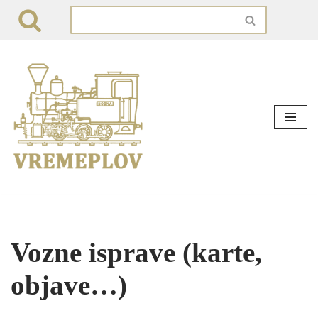
Skip
to
content
Vozne isprave (karte,
objave…)