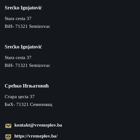
Srećko Ignjatović
Stara cesta 37
BiH- 71321 Semizovac
Srećko Ignjatović
Stara cesta 37
BiH- 71321 Semizovac
Срећко Игњатовић
Cтара цecta 37
БиХ- 71321 Семизовац
kontakt@vremeplov.ba
https://vremeplov.ba/