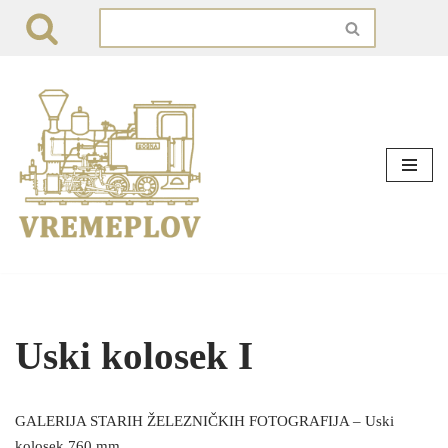
Skip
to
content
Uski kolosek I
GALERIJA STARIH ŽELEZNIČKIH FOTOGRAFIJA – Uski
kolosek 760 mm