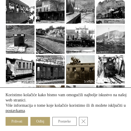
Koristimo kolačiće kako bismo vam omogućili najbolje iskustvo na našoj
web stranici.
Više informacija o tome koje kolačiće koristimo ili ih možete isključiti u
postavkama
.
Close GDPR Cookie Banner
Prihvati
Odbij
Postavke