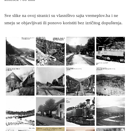
Sve slike na ovoj stranici su vlasništvo sajta vremeplov.ba i ne
smeju se objavljivati ili ponovo koristiti bez izričitog dopuštenja.