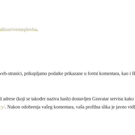
ocalhost/vremeplovba
.
web-stranici, prikupljamo podatke prikazane u formi komentara, kao i IP 
 adrese (koji se također naziva hash) dostavljen Gravatar servisu kako bi 
cy/
. Nakon odobrenja vašeg komentara, vaša profilna slika je javno vid