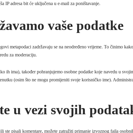
ša IP adresa bit će uključena u e-mail za poništavanje.
ržavamo vaše podatke
jegovi metapodaci zadržavaju se na neodređeno vrijeme. To činimo kako 
redu za moderaciju.
 (ako ih ima), također pohranjujemo osobne podatke koje navedu u svojim
trenutku (osim što ne mogu promijeniti svoje korisničko ime). Administrat
e u vezi svojih podata
 ili ste pisali komentare, možete zatražiti primanje izvoznog fajla oso