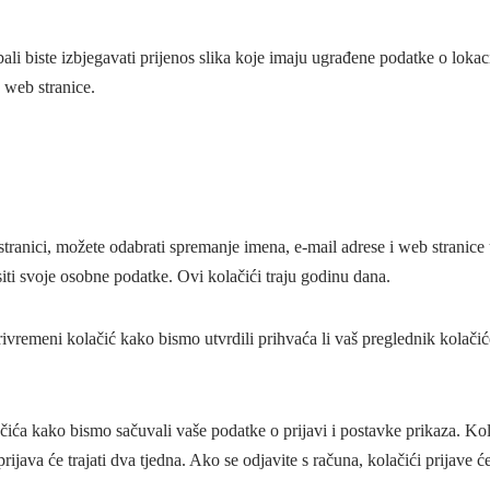
bali biste izbjegavati prijenos slika koje imaju ugrađene podatke o loka
s web stranice.
tranici, možete odabrati spremanje imena, e-mail adrese i web stranice 
ti svoje osobne podatke. Ovi kolačići traju godinu dana.
rivremeni kolačić kako bismo utvrdili prihvaća li vaš preglednik kolačić
čića kako bismo sačuvali vaše podatke o prijavi i postavke prikaza. Kola
ava će trajati dva tjedna. Ako se odjavite s računa, kolačići prijave će