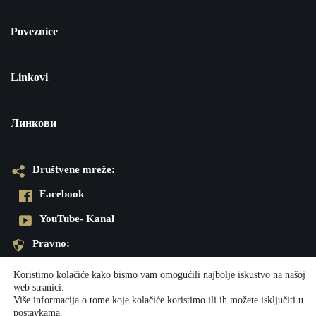
Poveznice
Linkovi
Линкови
Društvene mreže:
Facebook
YouTube- Kanal
Pravno:
Pravila privatnosti
Koristimo kolačiće kako bismo vam omogućili najbolje iskustvo na našoj
web stranici.
Impresum
Više informacija o tome koje kolačiće koristimo ili ih možete isključiti u
postavkama
.