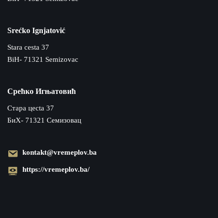
Srećko Ignjatović
Stara cesta 37
BiH- 71321 Semizovac
Срећко Игњатовић
Cтара цecta 37
БиХ- 71321 Семизовац
kontakt@vremeplov.ba
https://vremeplov.ba/