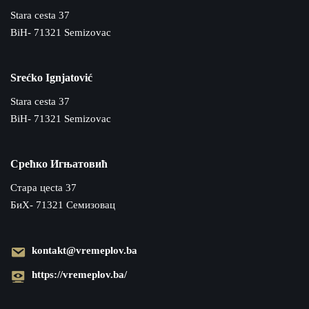
Stara cesta 37
BiH- 71321 Semizovac
Srećko Ignjatović
Stara cesta 37
BiH- 71321 Semizovac
Срећко Игњатовић
Cтара цecta 37
БиХ- 71321 Семизовац
kontakt@vremeplov.ba
https://vremeplov.ba/