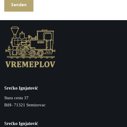
Srećko Ignjatović
Stara cesta 37
BiH- 71321 Semizovac
Srećko Ignjatović