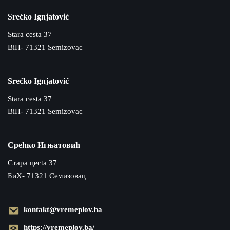
Srećko Ignjatović
Stara cesta 37
BiH- 71321 Semizovac
Srećko Ignjatović
Stara cesta 37
BiH- 71321 Semizovac
Срећко Игњатовић
Cтара цecta 37
БиХ- 71321 Семизовац
kontakt@vremeplov.ba
https://vremeplov.ba/