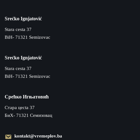
Srećko Ignjatović
Stara cesta 37
BiH- 71321 Semizovac
Srećko Ignjatović
Stara cesta 37
BiH- 71321 Semizovac
Срећко Игњатовић
Cтара цecta 37
БиХ- 71321 Семизовац
kontakt@vremeplov.ba