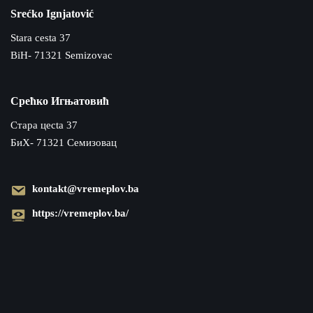
Srećko Ignjatović
Stara cesta 37
BiH- 71321 Semizovac
Срећко Игњатовић
Cтара цecta 37
БиХ- 71321 Семизовац
kontakt@vremeplov.ba
https://vremeplov.ba/