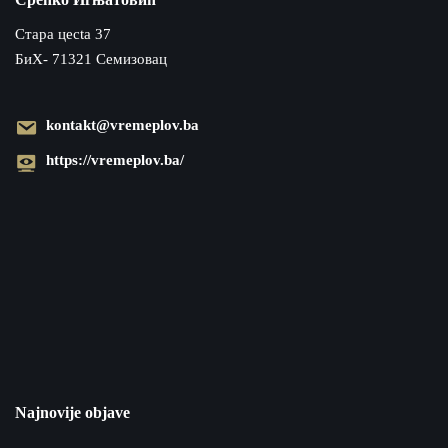
Cтара цecta 37
БиХ- 71321 Семизовац
kontakt@vremeplov.ba
https://vremeplov.ba/
Najnovije objave