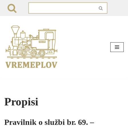
Skip
to
content
Propisi
Pravilnik o službi br. 69. –