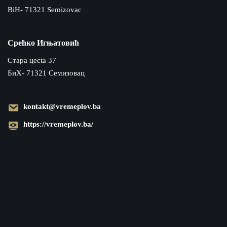
BiH- 71321 Semizovac
Срећко Игњатовић
Cтара цecta 37
БиХ- 71321 Семизовац
kontakt@vremeplov.ba
https://vremeplov.ba/