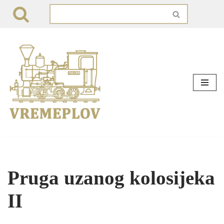
Skip
to
content
Pruga uzanog kolosijeka
II