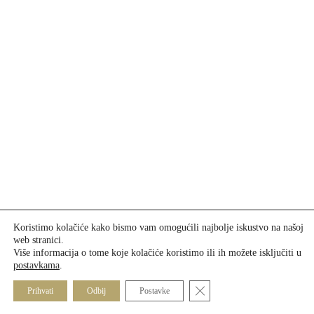
Koristimo kolačiće kako bismo vam omogućili najbolje iskustvo na našoj
web stranici.
Više informacija o tome koje kolačiće koristimo ili ih možete isključiti u
postavkama
.
Close GDPR Cookie Banner
Prihvati
Odbij
Postavke