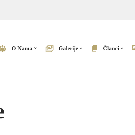
O Nama
Galerije
Članci
e