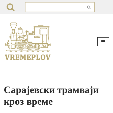
Skip
to
content
Сарајевски трамваји
кроз време