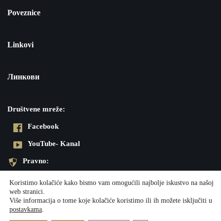
Poveznice
Linkovi
Линкови
Društvene mreže:
Facebook
YouTube- Kanal
Pravno:
Pravila privatnosti
Koristimo kolačiće kako bismo vam omogućili najbolje iskustvo na našoj
web stranici.
Impresum
Više informacija o tome koje kolačiće koristimo ili ih možete isključiti u
postavkama
.
Neve
| Powered by
WordPress