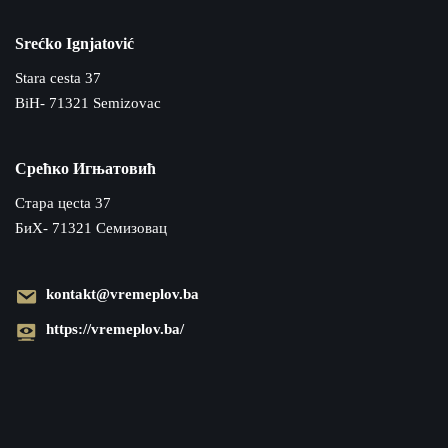
Srećko Ignjatović
Stara cesta 37
BiH- 71321 Semizovac
Срећко Игњатовић
Cтара цecta 37
БиХ- 71321 Семизовац
kontakt@vremeplov.ba
https://vremeplov.ba/