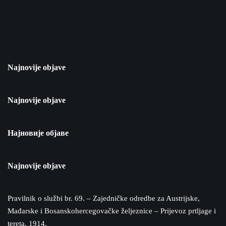
Najnovije objave
Najnovije objave
Најновије објаве
Najnovije objave
Pravilnik o službi br. 69. – Zajedničke odredbe za Austrijske,
Mađarske i Bosanskohercegovačke željeznice – Prijevoz prtljage i
tereta, 1914.