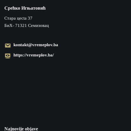
Срећко Игњатовић
Cтара цecta 37
БиХ- 71321 Семизовац
kontakt@vremeplov.ba
https://vremeplov.ba/
Najnovije objave