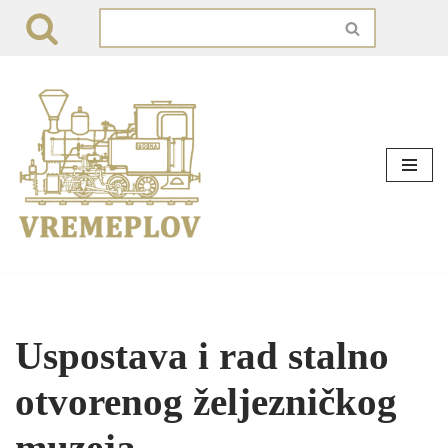
Skip
to
content
Uspostava i rad stalno
otvorenog željezničkog