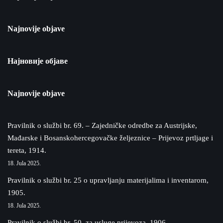
Najnovije objave
Најновије објаве
Najnovije objave
Pravilnik o službi br. 69. – Zajedničke odredbe za Austrijske,
Mađarske i Bosanskohercegovačke željeznice – Prijevoz prtljage i
tereta, 1914.
18. Jula 2025.
Pravilnik o službi br. 25 o upravljanju materijalima i inventarom,
1905.
18. Jula 2025.
Pravilnik o službi br. 50. za usluge prijevoza, 1906.