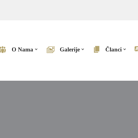
O Nama
Galerije
Članci