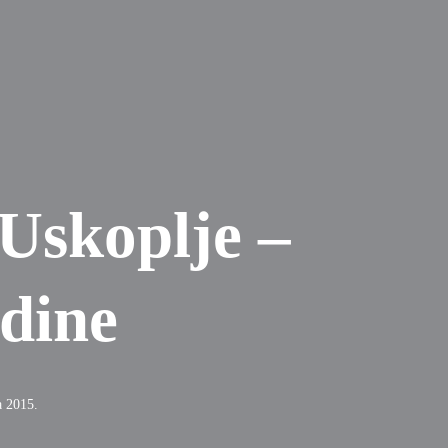
Uskoplje –
dine
 2015.