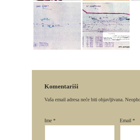
Komentariši
Vaša email adresa neće biti objavljivana.
Neopho
Ime
*
Email
*