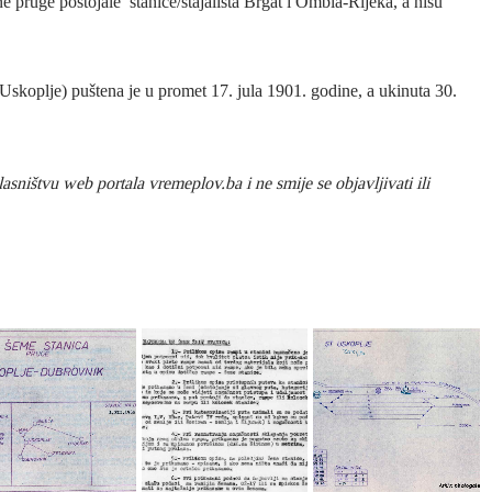
 pruge postojale stanice/stajališta Brgat i Ombla-Rijeka, a nisu
oplje) puštena je u promet 17. jula 1901. godine, a ukinuta 30.
sništvu web portala vremeplov.ba i ne smije se objavljivati ili