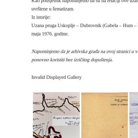
Kao podsjetnik napominjemo da su na relaciji ove uzane
uvrštene u šematizam.
Iz istorije:
Uzana pruga Uskoplje – Dubrovnik (Gabela – Hum – Usk
maja 1976. godine.
Napominjemo da je arhivska građa na ovoj stranici u vla
ponovno koristiti bez izričitog dopuštenja.
Invalid Displayed Gallery