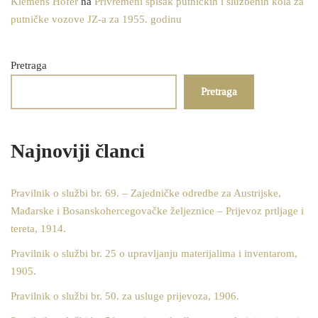
Klemens Hofer
na
Privremeni spisak putničkih i službenih kola za
putničke vozove JZ-a za 1955. godinu
Pretraga
Pretraga
Najnoviji članci
Pravilnik o službi br. 69. – Zajedničke odredbe za Austrijske,
Mađarske i Bosanskohercegovačke željeznice – Prijevoz prtljage i
tereta, 1914.
Pravilnik o službi br. 25 o upravljanju materijalima i inventarom,
1905.
Pravilnik o službi br. 50. za usluge prijevoza, 1906.