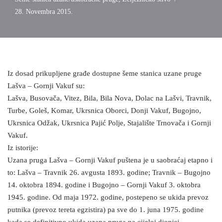
28. Novembra 2015.
Iz dosad prikupljene građe dostupne šeme stanica uzane pruge
Lašva – Gornji Vakuf su:
Lašva, Busovača, Vitez, Bila, Bila Nova, Dolac na Lašvi, Travnik,
Turbe, Goleš, Komar, Ukrsnica Oborci, Donji Vakuf, Bugojno,
Ukrsnica Odžak, Ukrsnica Pajić Polje, Stajalište Trnovača i Gornji
Vakuf.
Iz istorije:
Uzana pruga Lašva – Gornji Vakuf puštena je u saobraćaj etapno i
to: Lašva – Travnik 26. avgusta 1893. godine; Travnik – Bugojno
14. oktobra 1894. godine i Bugojno – Gornji Vakuf 3. oktobra
1945. godine. Od maja 1972. godine, postepeno se ukida prevoz
putnika (prevoz tereta egzistira) pa sve do 1. juna 1975. godine