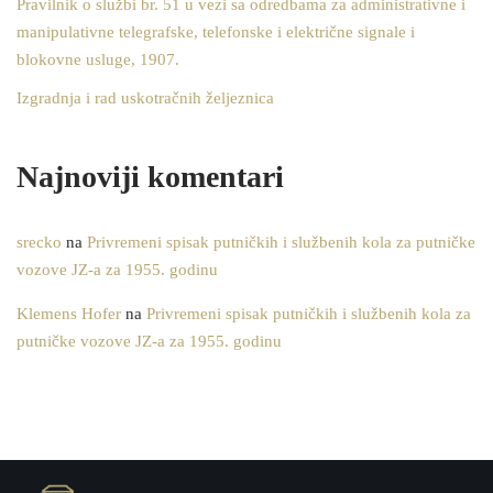
Pravilnik o službi br. 51 u vezi sa odredbama za administrativne i
manipulativne telegrafske, telefonske i električne signale i
blokovne usluge, 1907.
Izgradnja i rad uskotračnih željeznica
Najnoviji komentari
srecko
na
Privremeni spisak putničkih i službenih kola za putničke
vozove JZ-a za 1955. godinu
Klemens Hofer
na
Privremeni spisak putničkih i službenih kola za
putničke vozove JZ-a za 1955. godinu