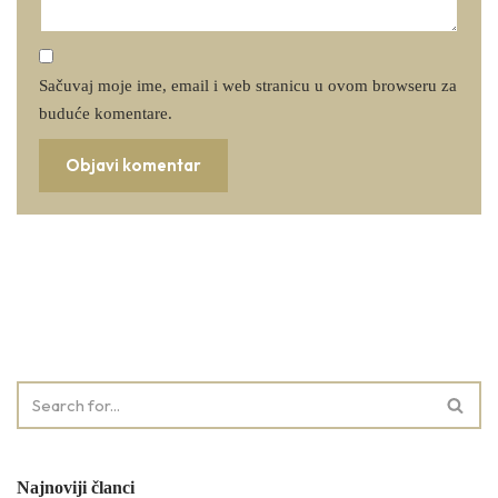
Sačuvaj moje ime, email i web stranicu u ovom browseru za
buduće komentare.
Najnoviji članci