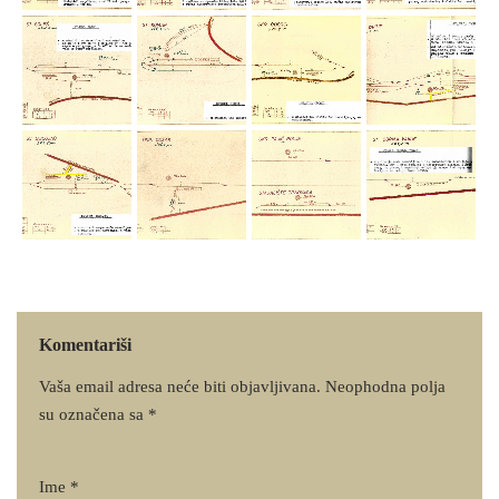
Komentariši
Vaša email adresa neće biti objavljivana.
Neophodna polja
su označena sa
*
Ime
*