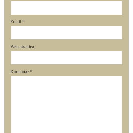
Email
*
Web stranica
Komentar
*