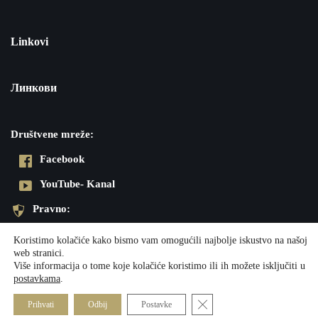
Linkovi
Линкови
Društvene mreže:
Facebook
YouTube- Kanal
Pravno:
Pravila privatnosti
Koristimo kolačiće kako bismo vam omogućili najbolje iskustvo na našoj
web stranici.
Impresum
Više informacija o tome koje kolačiće koristimo ili ih možete isključiti u
postavkama
.
Neve
| Powered by
WordPress
Close GDPR Cookie Banner
Prihvati
Odbij
Postavke
Društvene mreže:
Pravno: