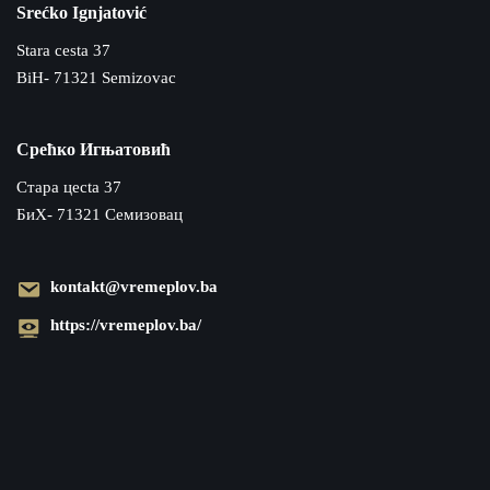
Srećko Ignjatović
Stara cesta 37
BiH- 71321 Semizovac
Срећко Игњатовић
Cтара цecta 37
БиХ- 71321 Семизовац
kontakt@vremeplov.ba
https://vremeplov.ba/