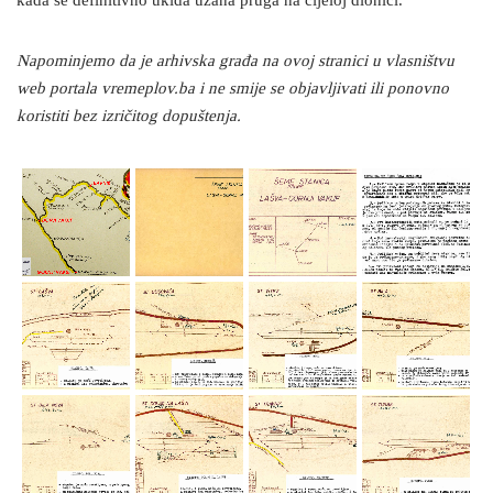
kada se definitivno ukida uzana pruga na cijeloj dionici.
Napominjemo da je arhivska građa na ovoj stranici u vlasništvu
web portala vremeplov.ba i ne smije se objavljivati ili ponovno
koristiti bez izričitog dopuštenja.