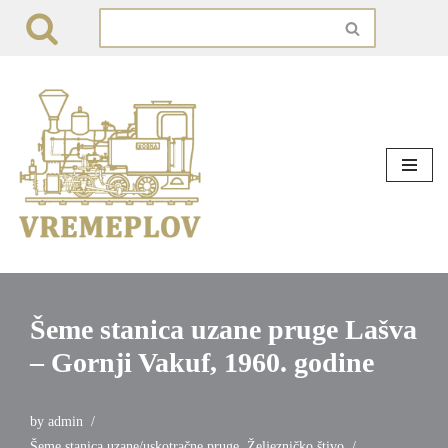
Skip
to
content
Šeme stanica uzane pruge Lašva
– Gornji Vakuf, 1960. godine
by
admin
Šeme stanica uzane/uskotračne pruge
,
Željezničko štivo