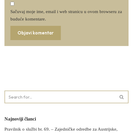
Sačuvaj moje ime, email i web stranicu u ovom browseru za
buduće komentare.
Najnoviji članci
Pravilnik o službi br. 69. – Zajedničke odredbe za Austrijske,