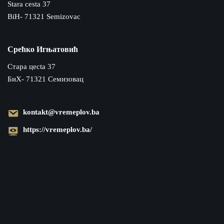
Stara cesta 37
BiH- 71321 Semizovac
Срећко Игњатовић
Cтара цecta 37
БиХ- 71321 Семизовац
kontakt@vremeplov.ba
https://vremeplov.ba/