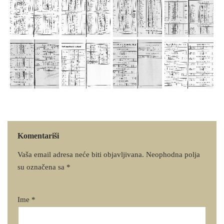
Komentariši
Vaša email adresa neće biti objavljivana.
Neophodna polja
su označena sa
*
Ime
*