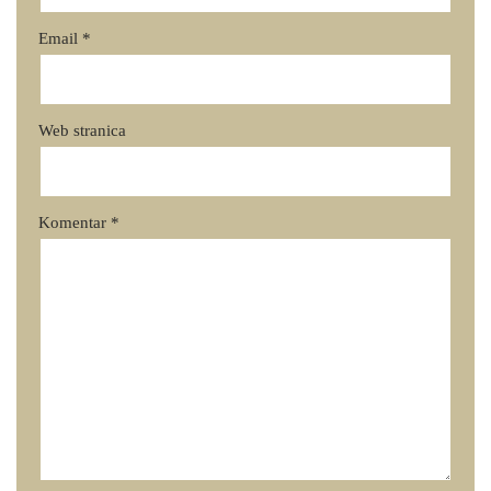
Email
*
Web stranica
Komentar
*