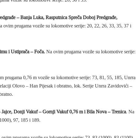
redgrađe – Banja Luka, Rasputnica Spreča Doboj Predgrađe,
a ovim prugama vozile su lokomotive serije: 20, 22, 26, 33, 35, 37 i
mu i Ustiprača – Foča.
Na ovim prugama vozile su lokomotive serije:
m prugama 0,76 m vozile su lokomotive serije: 73, 81, 55, 185, Unrra
laciji Olovo – Han Pijesak i obratno, lok. Serije Unrra Zavidovići –
bratno.
– Jajce, Donji Vakuf – Gornji Vakuf 0,76 m
i Bila Nova – Trenica
. Na
1000), 97, 185 i 189.
 ovim prugama vozile su lokomotive serije: 73, 83 (1000), 83 (1100),