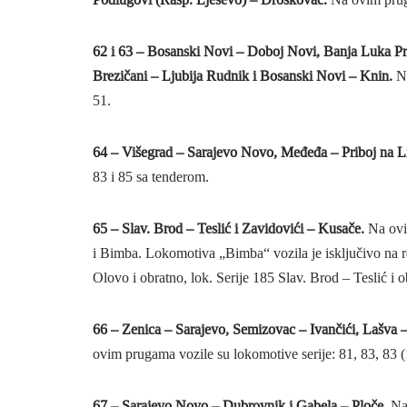
62 i 63 – Bosanski Novi – Doboj Novi, Banja Luka P
Brezičani – Ljubija Rudnik i Bosanski Novi – Knin.
N
51.
64 – Višegrad – Sarajevo Novo, Međeđa – Priboj na Li
83 i 85 sa tenderom.
65 – Slav. Brod – Teslić i Zavidovići – Kusače.
Na ovi
i Bimba. Lokomotiva „Bimba“ vozila je isključivo na re
Olovo i obratno, lok. Serije 185 Slav. Brod – Teslić i o
66 – Zenica – Sarajevo, Semizovac – Ivančići, Lašva 
ovim prugama vozile su lokomotive serije: 81, 83, 83 (
67 – Sarajevo Novo – Dubrovnik i Gabela – Ploče.
Na