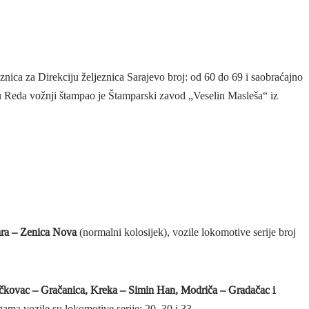
ica za Direkciju željeznica Sarajevo broj: od 60 do 69 i saobraćajno
u Reda vožnji štampao je Štamparski zavod „Veselin Masleša“ iz
ara – Zenica Nova
(normalni kolosijek), vozile lokomotive serije broj
čkovac – Gračanica, Kreka – Simin Han, Modriča – Gradačac i
ma vozile su lokomotive serije: 20, 30 i 33.