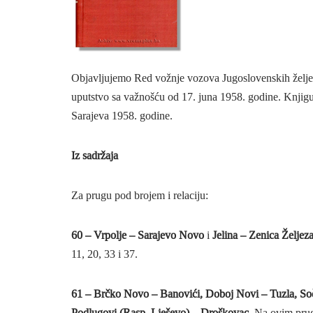
Objavljujemo Red vožnje vozova Jugoslovenskih željezn
uputstvo sa važnošću od 17. juna 1958. godine. Knjig
Sarajeva 1958. godine.
Iz sadržaja
Za prugu pod brojem i relaciju:
60 – Vrpolje – Sarajevo Novo
i
Jelina – Zenica Željez
11, 20, 33 i 37.
61 – Brčko Novo – Banovići, Doboj Novi – Tuzla, So
Podlugovi (Rasp. Lješevo) – Droškovac.
Na ovim pruga