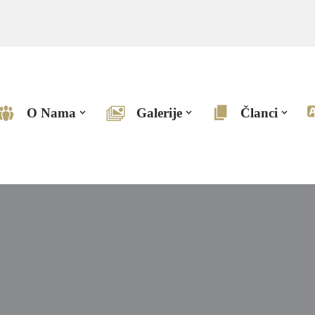
O Nama
Galerije
Članci