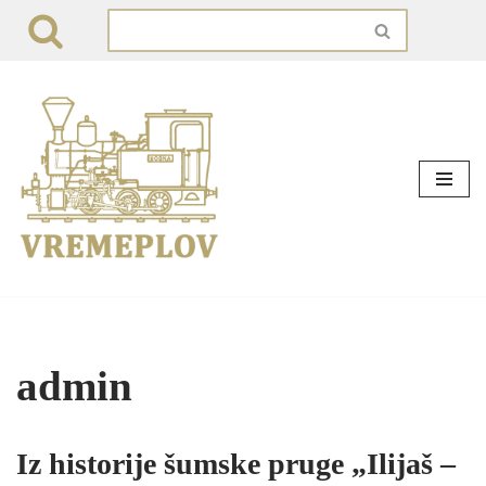
Skip
to
content
admin
Iz historije šumske pruge „Ilijaš –