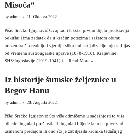
Misoča“
by
admin
11. Oktobra 2022.
Piše: Srećko Ignjatović Ovaj rad i tekst u prvom dijelu predstavlja
pokušaj i ima zadatak da u kraćim potezima i sažetom obimu
prezentira što realniju i vjerniju sliku industrijalizacije mjesta Ilijaš
od vremena austrougarske uprave (1878-1918), Kraljevine
SHS/Jugoslavije (1919-1941) i…
Read More »
Iz historije šumske željeznice u
Begov Hanu
by
admin
28. Augusta 2022.
Piše: Srećko Ignjatović Što više odmičemo u sadašnjosti to više
blijede događaji prošlosti. Ti događaji blijede iako su povezani
usmenom predajom ili ono što je zabilježila kronika tadašnjeg