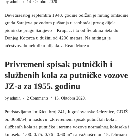
by
admin
14. Oktobra 2020.
Devetnaestog septembra 1948. godine održan je miting omladine
grada Sarajeva povodom puštanja u saobraćaj prvog dijela
pionirske pruge Sarajevo – Krupac, i to od Švrakina Sela do
Donjeg Kotorca u dužini od 4200 metara. Na mitingu je
učestvovalo nekoliko hiljada…
Read More »
Privremeni spisak putničkih i
službenih kola za putničke vozove
JZ-a za 1955. godinu
by
admin
2 Comments
13. Oktobra 2020.
Predstavljamo knjižicu broj 241, Jugoslovenske železnice, GDJŽ
br. 3668/54, u naslovu: „Privremeni spisak putničkih kola i
službenih kola za putničke i teretne vozove normalnog koloseka i
koloseka 1,00, 0,75, 0,76 i 0,60 m“ sa važnošću od 15. februara