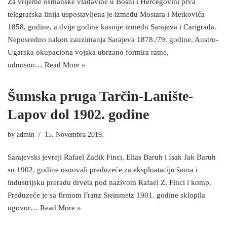
Za vrijeme osmanske vladavine u Bosni i Hercegovini prva
telegrafska linija uspostavljena je između Mostara i Metkovića
1858. godine, a dvije godine kasnije između Sarajeva i Carigrada.
Neposredno nakon zauzimanja Sarajeva 1878./79. godine, Austro-
Ugarska okupaciona vojska ubrzano formira ratne,
odnosno…
Read More »
Šumska pruga Tarčin-Lanište-
Lapov dol 1902. godine
by
admin
15. Novembra 2019.
Sarajevski jevreji Rafael Zadik Finci, Elias Baruh i Isak Jak Baruh
su 1902. godine osnovali preduzeće za eksploataciju šuma i
industrijsku preradu drveta pod nazivom Rafael Z. Finci i komp.
Preduzeće je sa firmom Franz Steinmetz 1901. godine sklopila
ugovor…
Read More »