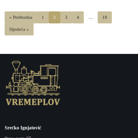
« Prethodna
1
2
3
4
…
18
Sljedeća »
Srećko Ignjatović