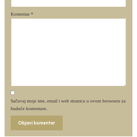
Komentar
*
Sačuvaj moje ime, email i web stranicu u ovom browseru za
buduće komentare.