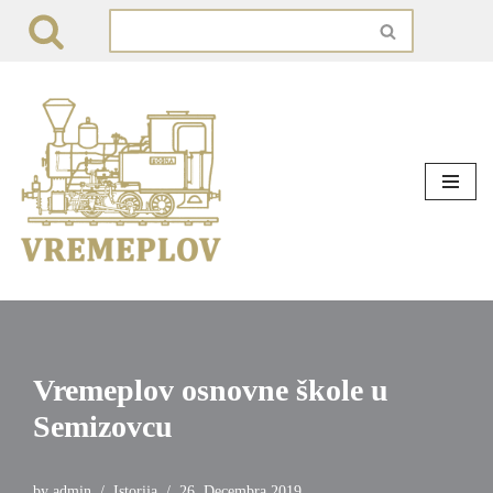
Skip
to
content
Vremeplov osnovne škole u
Semizovcu
by
admin
Istorija
26. Decembra 2019.