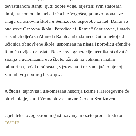
devastiranom stanju, ljudi dobre volje, mještani svih starosnih
dobi, uz pomoć donacija i Općine Vogošća, ponovo pronalaze
snagu da osnovnu školu u Semizovcu osposobe za rad. Danas se
ona zove Osnovna škola „Porodice ef. Ramić“ Semizovac, i mada
se smijeh dječaka Ahmeda Ramića nikada neće čuti u nekoj od
učionica obnovljene škole, uspomena na njega i porodicu efendije
Ramića uvijek će ostati. Neke nove generacije učenika otkrivat će
znanje u učionicama ove škole, uživati na velikim i malim
odmorima, polako odrastati, vjerovatno i ne sanjajući o njenoj
zanimljivoj i burnoj historiji…
A čudna, tajnovita i uskomešana historija Bosne i Hercegovine će
ploviti dalje, kao i Vremeplov osnovne škole u Semizovcu.
Cijeli tekst ovog skromnog istraživanja možete pročitati klikom
OVDJE