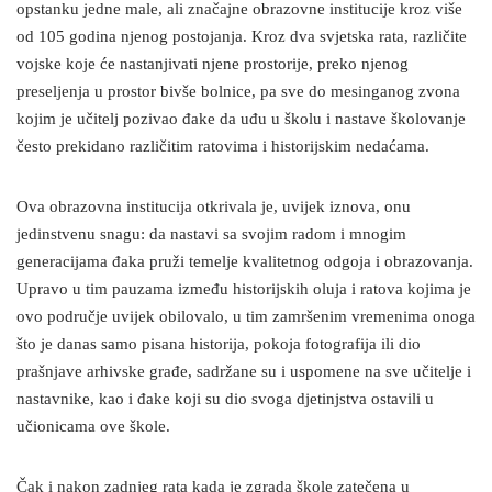
opstanku jedne male, ali značajne obrazovne institucije kroz više
od 105 godina njenog postojanja. Kroz dva svjetska rata, različite
vojske koje će nastanjivati njene prostorije, preko njenog
preseljenja u prostor bivše bolnice, pa sve do mesinganog zvona
kojim je učitelj pozivao đake da uđu u školu i nastave školovanje
često prekidano različitim ratovima i historijskim nedaćama.
Ova obrazovna institucija otkrivala je, uvijek iznova, onu
jedinstvenu snagu: da nastavi sa svojim radom i mnogim
generacijama đaka pruži temelje kvalitetnog odgoja i obrazovanja.
Upravo u tim pauzama između historijskih oluja i ratova kojima je
ovo područje uvijek obilovalo, u tim zamršenim vremenima onoga
što je danas samo pisana historija, pokoja fotografija ili dio
prašnjave arhivske građe, sadržane su i uspomene na sve učitelje i
nastavnike, kao i đake koji su dio svoga djetinjstva ostavili u
učionicama ove škole.
Čak i nakon zadnjeg rata kada je zgrada škole zatečena u