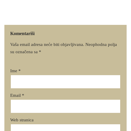
Komentariši
Vaša email adresa neće biti objavljivana.
Neophodna polja
su označena sa
*
Ime
*
Email
*
Web stranica