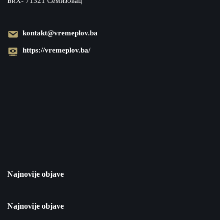
БиХ- 71321 Семизовац
kontakt@vremeplov.ba
https://vremeplov.ba/
Najnovije objave
Najnovije objave