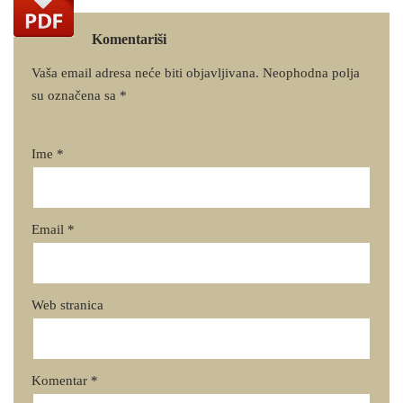
Komentariši
Vaša email adresa neće biti objavljivana.
Neophodna polja
su označena sa
*
Ime
*
Email
*
Web stranica
Komentar
*