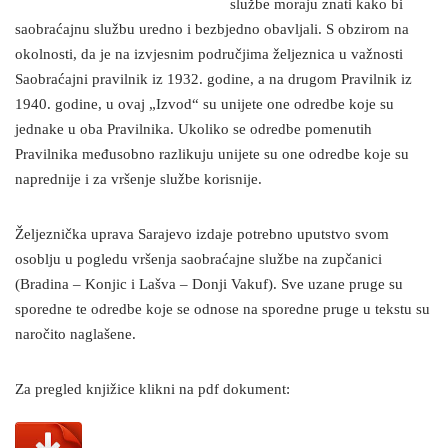
službe moraju znati kako bi
saobraćajnu službu uredno i bezbjedno obavljali. S obzirom na
okolnosti, da je na izvjesnim područjima željeznica u važnosti
Saobraćajni pravilnik iz 1932. godine, a na drugom Pravilnik iz
1940. godine, u ovaj „Izvod“ su unijete one odredbe koje su
jednake u oba Pravilnika. Ukoliko se odredbe pomenutih
Pravilnika međusobno razlikuju unijete su one odredbe koje su
naprednije i za vršenje službe korisnije.
Željeznička uprava Sarajevo izdaje potrebno uputstvo svom
osoblju u pogledu vršenja saobraćajne službe na zupčanici
(Bradina – Konjic i Lašva – Donji Vakuf). Sve uzane pruge su
sporedne te odredbe koje se odnose na sporedne pruge u tekstu su
naročito naglašene.
Za pregled knjižice klikni na pdf dokument: