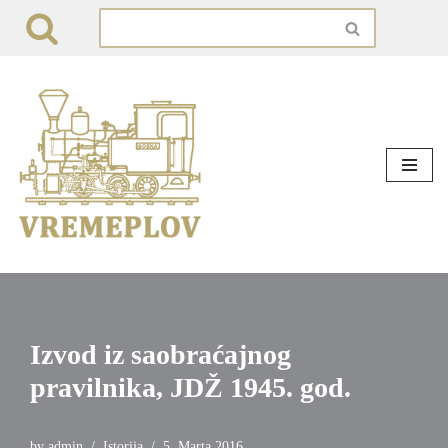
Skip
to
content
Izvod iz saobraćajnog
pravilnika, JDŽ 1945. god.
by
admin
Istorija
5. Marta 2016.