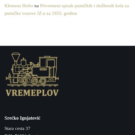
Klemens Hofer
na
Privremeni spisak putničkih i službenih kola za
putničke vozove JZ-a za 1955. godinu
Srećko Ignjatović
Stara cesta 37