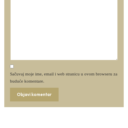
Sačuvaj moje ime, email i web stranicu u ovom browseru za
buduće komentare.