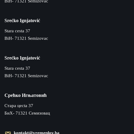
BiH- 71321 Semizovac
Srećko Ignjatović
Stara cesta 37
BiH- 71321 Semizovac
Srećko Ignjatović
Stara cesta 37
BiH- 71321 Semizovac
Срећко Игњатовић
Cтара цecta 37
БиХ- 71321 Семизовац
kontakt@vremeplov.ba