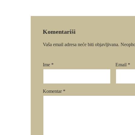
Komentariši
Vaša email adresa neće biti objavljivana.
Neopho
Ime
*
Email
*
Komentar
*