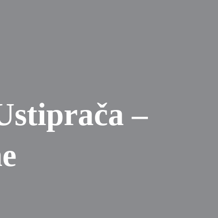
Ustiprača –
ne