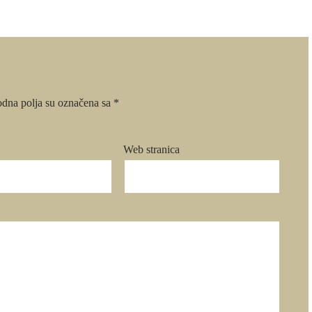
dna polja su označena sa
*
Web stranica