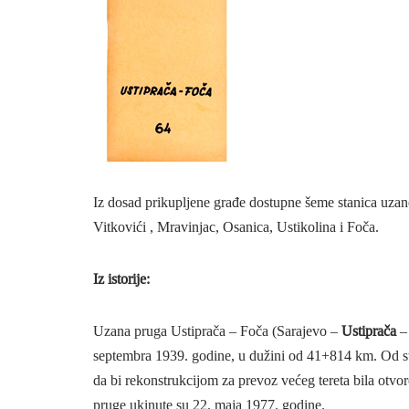
Iz dosad prikupljene građe dostupne šeme stanica uzan
Vitkovići , Mravinjac, Osanica, Ustikolina i Foča.
Iz istorije:
Uzana pruga Ustiprača – Foča (Sarajevo –
Ustiprača
– 
septembra 1939. godine, u dužini od 41+814 km. Od st
da bi rekonstrukcijom za prevoz većeg tereta bila otvo
pruge ukinute su 22. maja 1977. godine.