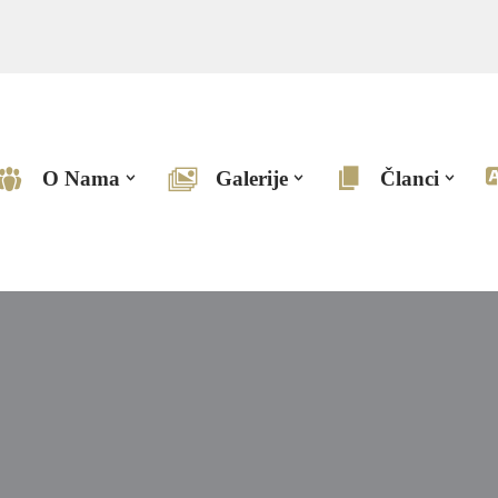
O Nama
Galerije
Članci