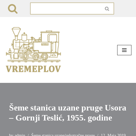
Skip
to
content
Šeme stanica uzane pruge Usora
– Gornji Teslić, 1955. godine
by
admin
Šeme stanica uzane/uskotračne pruge
12. Maja 2019.