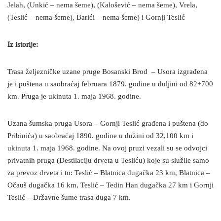
Jelah, (Unkić – nema šeme), (Kalošević – nema šeme), Vrela,
(Teslić – nema šeme), Barići – nema šeme) i Gornji Teslić
Iz istorije:
Trasa željezničke uzane pruge Bosanski Brod – Usora izgrađena
je i puštena u saobraćaj februara 1879. godine u duljini od 82+700
km. Pruga je ukinuta 1. maja 1968. godine.
Uzana šumska pruga Usora – Gornji Teslić građena i puštena (do
Pribinića) u saobraćaj 1890. godine u dužini od 32,100 km i
ukinuta 1. maja 1968. godine. Na ovoj pruzi vezali su se odvojci
privatnih pruga (Destilaciju drveta u Tesliću) koje su služile samo
za prevoz drveta i to: Teslić – Blatnica dugačka 23 km, Blatnica –
Očauš dugačka 16 km, Teslić – Tedin Han dugačka 27 km i Gornji
Teslić – Državne šume trasa duga 7 km.