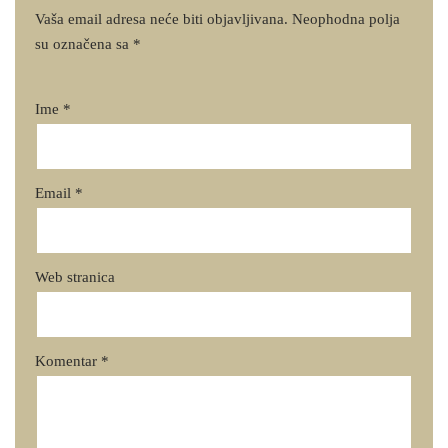
Vaša email adresa neće biti objavljivana.
Neophodna polja
su označena sa
*
Ime
*
Email
*
Web stranica
Komentar
*