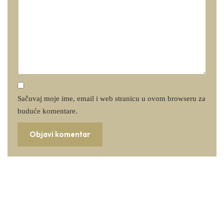
Sačuvaj moje ime, email i web stranicu u ovom browseru za
buduće komentare.