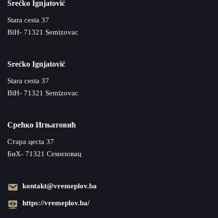
Srećko Ignjatović
Stara cesta 37
BiH- 71321 Semizovac
Srećko Ignjatović
Stara cesta 37
BiH- 71321 Semizovac
Срећко Игњатовић
Cтара цecta 37
БиХ- 71321 Семизовац
kontakt@vremeplov.ba
https://vremeplov.ba/