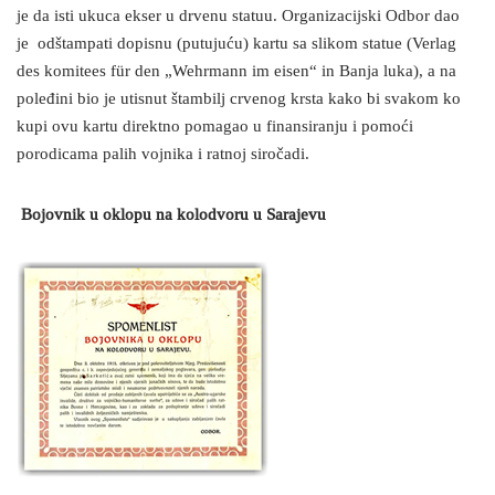
je da isti ukuca ekser u drvenu statuu. Organizacijski Odbor dao
je odštampati dopisnu (putujuću) kartu sa slikom statue (Verlag
des komitees für den „Wehrmann im eisen“ in Banja luka), a na
poleđini bio je utisnut štambilj crvenog krsta kako bi svakom ko
kupi ovu kartu direktno pomagao u finansiranju i pomoći
porodicama palih vojnika i ratnoj siročadi.
Bojovnik u oklopu na kolodvoru u Sarajevu