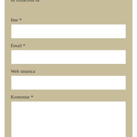
su označena sa
*
Ime
*
Email
*
Web stranica
Komentar
*