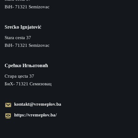
BiH- 71321 Semizovac
Srećko Ignjatović
Stara cesta 37
BiH- 71321 Semizovac
Срећко Игњатовић
Cтара цecta 37
БиХ- 71321 Семизовац
kontakt@vremeplov.ba
https://vremeplov.ba/