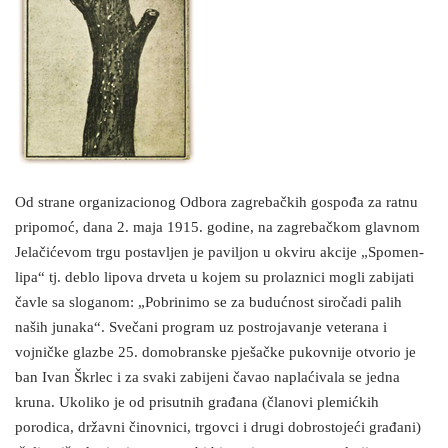
Od strane organizacionog Odbora zagrebačkih gospođa za ratnu
pripomoć, dana 2. maja 1915. godine, na zagrebačkom glavnom
Jelačićevom trgu postavljen je paviljon u okviru akcije „Spomen-
lipa“ tj. deblo lipova drveta u kojem su prolaznici mogli zabijati
čavle sa sloganom: „Pobrinimo se za budućnost siročadi palih
naših junaka“. Svečani program uz postrojavanje veterana i
vojničke glazbe 25. domobranske pješačke pukovnije otvorio je
ban Ivan Škrlec i za svaki zabijeni čavao naplaćivala se jedna
kruna. Ukoliko je od prisutnih građana (članovi plemićkih
porodica, državni činovnici, trgovci i drugi dobrostojeći građani)