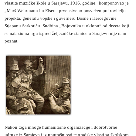
vlastite muzičke škole u Sarajevu, 1916. godine, komponovao je
„Marš Wehrmann im Eisen“ prvenstveno posvećen pokrovitelju
projekta, generalu vojske i guverneru Bosne i Hercegovine
Stjepanu Sarkotiću. Sudbina „Bojovnika u oklopu“ od drveta koji
se nalazio na trgu ispred željezničke stanice u Sarajevu nije nam
poznat.
Nakon toga mnoge humanitarne organizacije i dobrotvorne
udruge iz Sarajeva i iz unutrašnjosti te gradske vlasti sa školskom