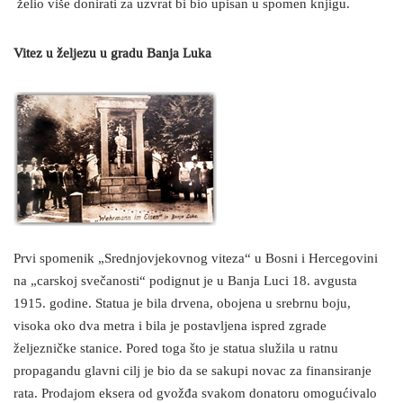
želio više donirati za uzvrat bi bio upisan u spomen knjigu.
Vitez u željezu u gradu Banja Luka
Prvi spomenik „Srednjovjekovnog viteza“ u Bosni i Hercegovini
na „carskoj svečanosti“ podignut je u Banja Luci 18. avgusta
1915. godine. Statua je bila drvena, obojena u srebrnu boju,
visoka oko dva metra i bila je postavljena ispred zgrade
željezničke stanice. Pored toga što je statua služila u ratnu
propagandu glavni cilj je bio da se sakupi novac za finansiranje
rata. Prodajom eksera od gvožđa svakom donatoru omogućivalo