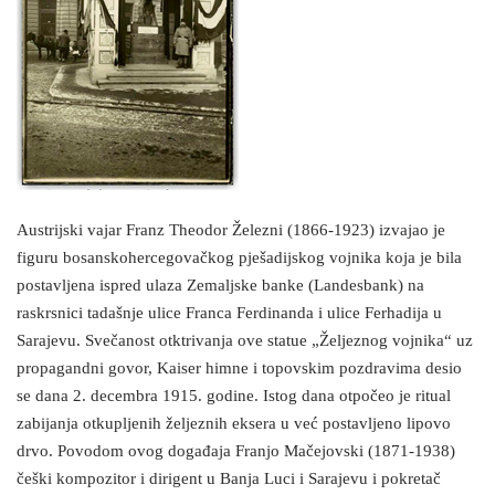
Austrijski vajar Franz Theodor Železni (1866-1923) izvajao je
figuru bosanskohercegovačkog pješadijskog vojnika koja je bila
postavljena ispred ulaza Zemaljske banke (Landesbank) na
raskrsnici tadašnje ulice Franca Ferdinanda i ulice Ferhadija u
Sarajevu. Svečanost otktrivanja ove statue „Željeznog vojnika“ uz
propagandni govor, Kaiser himne i topovskim pozdravima desio
se dana 2. decembra 1915. godine. Istog dana otpočeo je ritual
zabijanja otkupljenih željeznih eksera u već postavljeno lipovo
drvo. Povodom ovog događaja Franjo Mačejovski (1871-1938)
češki kompozitor i dirigent u Banja Luci i Sarajevu i pokretač