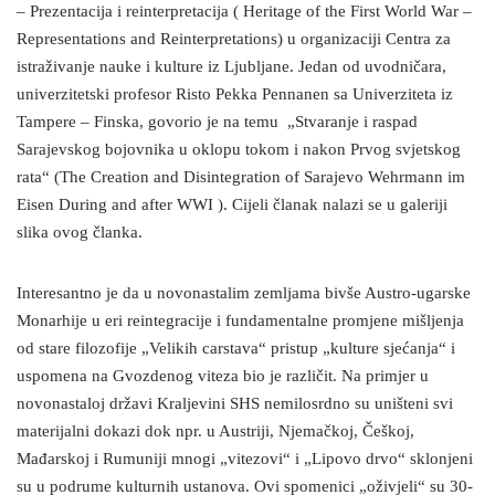
– Prezentacija i reinterpretacija ( Heritage of the First World War –
Representations and Reinterpretations) u organizaciji Centra za
istraživanje nauke i kulture iz Ljubljane. Jedan od uvodničara,
univerzitetski profesor Risto Pekka Pennanen sa Univerziteta iz
Tampere – Finska, govorio je na temu „Stvaranje i raspad
Sarajevskog bojovnika u oklopu tokom i nakon Prvog svjetskog
rata“ (The Creation and Disintegration of Sarajevo Wehrmann im
Eisen During and after WWI ). Cijeli članak nalazi se u galeriji
slika ovog članka.
Interesantno je da u novonastalim zemljama bivše Austro-ugarske
Monarhije u eri reintegracije i fundamentalne promjene mišljenja
od stare filozofije „Velikih carstava“ pristup „kulture sjećanja“ i
uspomena na Gvozdenog viteza bio je različit. Na primjer u
novonastaloj državi Kraljevini SHS nemilosrdno su uništeni svi
materijalni dokazi dok npr. u Austriji, Njemačkoj, Češkoj,
Mađarskoj i Rumuniji mnogi „vitezovi“ i „Lipovo drvo“ sklonjeni
su u podrume kulturnih ustanova. Ovi spomenici „oživjeli“ su 30-