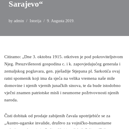
Sarajevo“
by
admin
Istorija
9. Augusta 2019.
Citiramo: „Dne 3. oktobra 1915. otkriven je pod pokroviteljstvom
Njeg. Preuzvišenosti gospodina c. i k. zapovjedajućeg generala i
zemaljskog poglavara, gen. pješadije Stjepana pl. Sarkotića ovaj
ratni spomenik koji ima da sjeća na velika vremena naše mile
domovine i njenih vjernih junačkih sinova, te da bude istodobno
vječni znamen patriotske misli i neumorne požrtvovnosti njenih
naroda.
Čisti dobitak od prodaje zabijenih čavala upotrijebiće se za
„Austro-ugarske invalide, društvo za vojničko-humanitarne