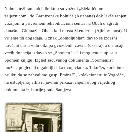
Naime, teži ranjenici direktno su voženi „Električnom
željeznicom“ do Garnizonske bolnice (Astahana) dok lakše ranjeni
vožnjom u privremeni rehabilitacioni centar na Obali u zgradi
današnje Gimnazije Obala kod mosta Skenderija (Ajfelov most). U
vrijeme tih događaja, u znak „domoljublja“, davao se izdašni
novčani dar u vidu otkupa gvozdenih čavala (eksera), a u slučaju
većih donacija izdavao se „Spomen list“ i mogućnost upisa u
Spomen knjigu. Izgled sačuvanog dokumenta „Spomenlist“
možete pogledati u galeriji slika ovog članka. Također, koristimo
priliku da se zahvalimo gosp. Emiru E., kolekcionaru iz Vogošće,
na ustupljenoj arhivi i javnim prikazivanjem ovog vrijednog
dokumenta iz istorije grada Sarajeva.