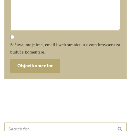
Sačuvaj moje ime, email i web stranicu u ovom browseru za
buduće komentare.