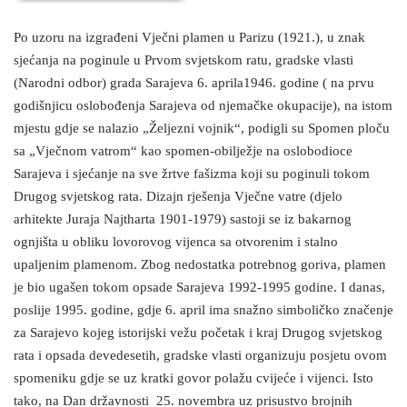
Po uzoru na izgrađeni Vječni plamen u Parizu (1921.), u znak
sjećanja na poginule u Prvom svjetskom ratu, gradske vlasti
(Narodni odbor) grada Sarajeva 6. aprila1946. godine ( na prvu
godišnjicu oslobođenja Sarajeva od njemačke okupacije), na istom
mjestu gdje se nalazio „Željezni vojnik“, podigli su Spomen ploču
sa „Vječnom vatrom“ kao spomen-obilježje na oslobodioce
Sarajeva i sjećanje na sve žrtve fašizma koji su poginuli tokom
Drugog svjetskog rata. Dizajn rješenja Vječne vatre (djelo
arhitekte Juraja Najtharta 1901-1979) sastoji se iz bakarnog
ognjišta u obliku lovorovog vijenca sa otvorenim i stalno
upaljenim plamenom. Zbog nedostatka potrebnog goriva, plamen
je bio ugašen tokom opsade Sarajeva 1992-1995 godine. I danas,
poslije 1995. godine, gdje 6. april ima snažno simboličko značenje
za Sarajevo kojeg istorijski vežu početak i kraj Drugog svjetskog
rata i opsada devedesetih, gradske vlasti organizuju posjetu ovom
spomeniku gdje se uz kratki govor polažu cvijeće i vijenci. Isto
tako, na Dan državnosti 25. novembra uz prisustvo brojnih