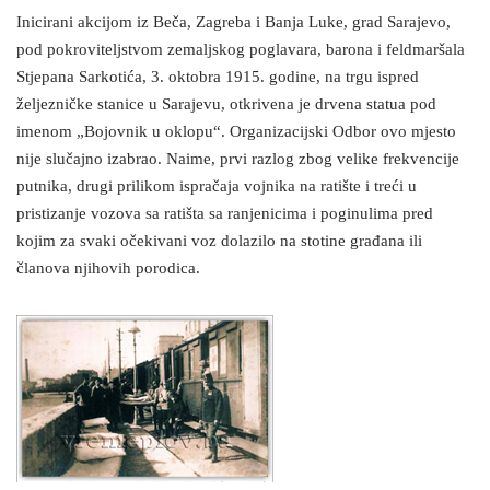
Inicirani akcijom iz Beča, Zagreba i Banja Luke, grad Sarajevo,
pod pokroviteljstvom zemaljskog poglavara, barona i feldmaršala
Stjepana Sarkotića, 3. oktobra 1915. godine, na trgu ispred
željezničke stanice u Sarajevu, otkrivena je drvena statua pod
imenom „Bojovnik u oklopu“. Organizacijski Odbor ovo mjesto
nije slučajno izabrao. Naime, prvi razlog zbog velike frekvencije
putnika, drugi prilikom ispračaja vojnika na ratište i treći u
pristizanje vozova sa ratišta sa ranjenicima i poginulima pred
kojim za svaki očekivani voz dolazilo na stotine građana ili
članova njihovih porodica.