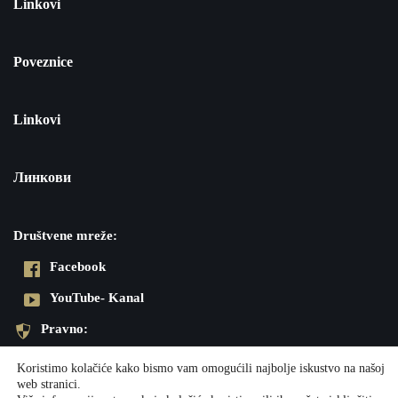
Linkovi
Poveznice
Linkovi
Линкови
Društvene mreže:
Facebook
YouTube- Kanal
Pravno:
Pravila privatnosti
Koristimo kolačiće kako bismo vam omogućili najbolje iskustvo na našoj
web stranici.
Impresum