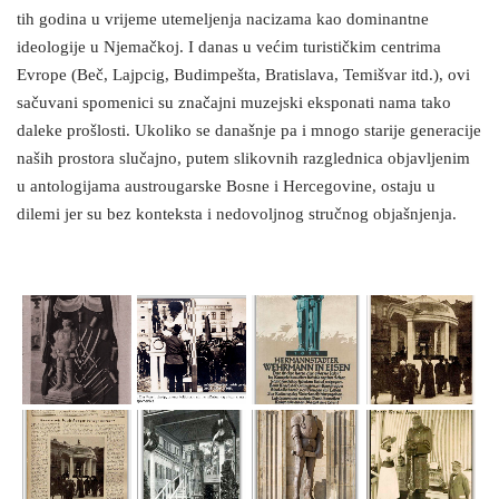
tih godina u vrijeme utemeljenja nacizama kao dominantne
ideologije u Njemačkoj. I danas u većim turističkim centrima
Evrope (Beč, Lajpcig, Budimpešta, Bratislava, Temišvar itd.), ovi
sačuvani spomenici su značajni muzejski eksponati nama tako
daleke prošlosti. Ukoliko se današnje pa i mnogo starije generacije
naših prostora slučajno, putem slikovnih razglednica objavljenim
u antologijama austrougarske Bosne i Hercegovine, ostaju u
dilemi jer su bez konteksta i nedovoljnog stručnog objašnjenja.