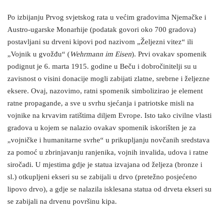
Po izbijanju Prvog svjetskog rata u većim gradovima Njemačke i
Austro-ugarske Monarhije (podatak govori oko 700 gradova)
postavljani su drveni kipovi pod nazivom „Željezni vitez“ ili
„Vojnik u gvožđu“ (
Wehrmann im Eisen
). Prvi ovakav spomenik
podignut je 6. marta 1915. godine u Beču i dobročinitelji su u
zavisnost o visini donacije mogli zabijati zlatne, srebrne i željezne
eksere. Ovaj, nazovimo, ratni spomenik simbolizirao je element
ratne propagande, a sve u svrhu sjećanja i patriotske misli na
vojnike na krvavim ratištima diljem Evrope. Isto tako civilne vlasti
gradova u kojem se nalazio ovakav spomenik iskorišten je za
„vojničke i humanitarne svrhe“ u prikupljanju novčanih sredstava
za pomoć u zbrinjavanju ranjenika, vojnih invalida, udova i ratne
siročadi. U mjestima gdje je statua izvajana od željeza (bronze i
sl.) otkupljeni ekseri su se zabijali u drvo (pretežno posjećeno
lipovo drvo), a gdje se nalazila isklesana statua od drveta ekseri su
se zabijali na drvenu površinu kipa.